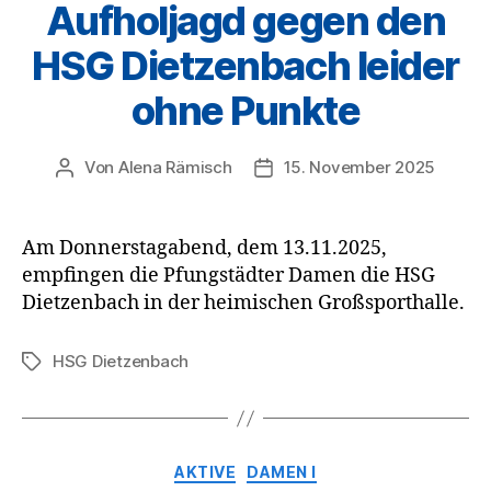
Aufholjagd gegen den
HSG Dietzenbach leider
ohne Punkte
Von
Alena Rämisch
15. November 2025
Beitragsautor
Veröffentlichungsdatum
Am Donnerstagabend, dem 13.11.2025,
empfingen die Pfungstädter Damen die HSG
Dietzenbach in der heimischen Großsporthalle.
HSG Dietzenbach
Schlagwörter
Kategorien
AKTIVE
DAMEN I