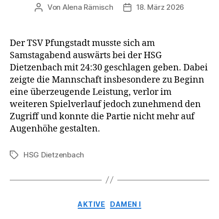
Von
Alena Rämisch
18. März 2026
Beitragsautor
Veröffentlichungsdatum
Der TSV Pfungstadt musste sich am
Samstagabend auswärts bei der HSG
Dietzenbach mit 24:30 geschlagen geben. Dabei
zeigte die Mannschaft insbesondere zu Beginn
eine überzeugende Leistung, verlor im
weiteren Spielverlauf jedoch zunehmend den
Zugriff und konnte die Partie nicht mehr auf
Augenhöhe gestalten.
HSG Dietzenbach
Schlagwörter
Kategorien
AKTIVE
DAMEN I