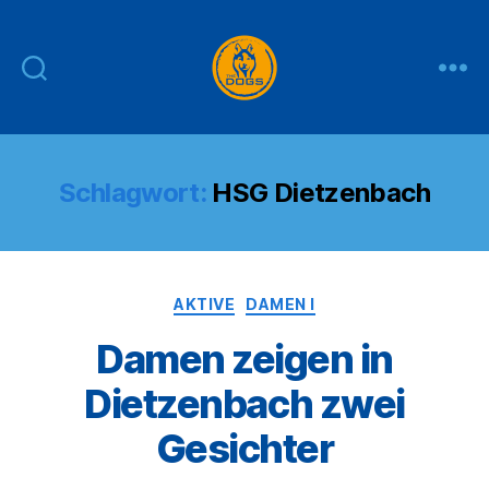
THE
DOGS
Schlagwort:
HSG Dietzenbach
Kategorien
AKTIVE
DAMEN I
Damen zeigen in
Dietzenbach zwei
Gesichter