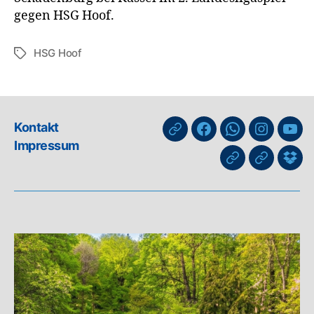
gegen HSG Hoof.
HSG Hoof
Schlagwörter
Kontakt
nuLiga
Facebook
WhatsApp-
Instagra
You
Impressum
Kanal
GIPHY
Threads
Inf
für
Trai