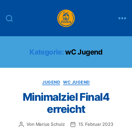
THE
DOGS
Kategorie:
wC Jugend
Kategorien
JUGEND
WC JUGEND
Minimalziel Final4
erreicht
Von
Marius Schulz
15. Februar 2023
Beitragsautor
Veröffentlichungsdatum