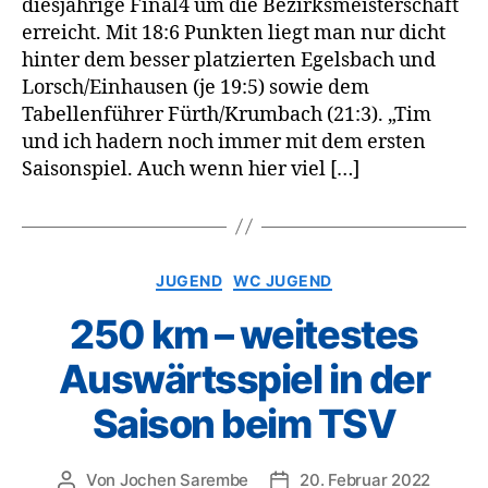
diesjährige Final4 um die Bezirksmeisterschaft
erreicht. Mit 18:6 Punkten liegt man nur dicht
hinter dem besser platzierten Egelsbach und
Lorsch/Einhausen (je 19:5) sowie dem
Tabellenführer Fürth/Krumbach (21:3). „Tim
und ich hadern noch immer mit dem ersten
Saisonspiel. Auch wenn hier viel […]
Kategorien
JUGEND
WC JUGEND
250 km – weitestes
Auswärtsspiel in der
Saison beim TSV
Von
Jochen Sarembe
20. Februar 2022
Beitragsautor
Veröffentlichungsdatum