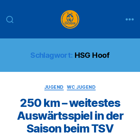
THE
DOGS
Schlagwort:
HSG Hoof
Kategorien
JUGEND
WC JUGEND
250 km – weitestes
Auswärtsspiel in der
Saison beim TSV