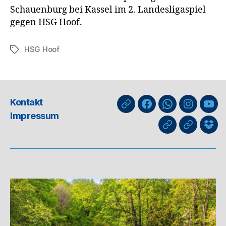
Schauenburg bei Kassel im 2. Landesligaspiel
gegen HSG Hoof.
HSG Hoof
Schlagwörter
Kontakt
nuLiga
Facebook
WhatsApp-
Instagra
You
Impressum
Kanal
GIPHY
Threads
Info
für
Trai