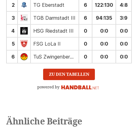
2
TG Eberstadt
6
122
:
130
4:8
3
TGB Darmstadt III
6
94
:
135
3:9
4
HSG Riedstadt III
0
0
:
0
0:0
5
FSG LoLa II
0
0
:
0
0:0
6
TuS Zwingenberg II
0
0
:
0
0:0
ZU DEN TABELLEN
powered by
Ähnliche Beiträge