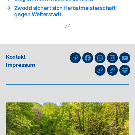
→
Zwodd sichert sich Herbstmeisterschaft
gegen Weiterstadt
Kontakt
nuLiga
Facebook
WhatsApp-
Instagra
You
Impressum
Kanal
GIPHY
Threads
Info
für
Trai