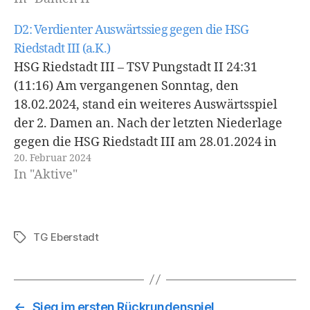
nach Hause nehmen.…
D2: Verdienter Auswärtssieg gegen die HSG
Riedstadt III (a.K.)
HSG Riedstadt III – TSV Pungstadt II 24:31
(11:16) Am vergangenen Sonntag, den
18.02.2024, stand ein weiteres Auswärtsspiel
der 2. Damen an. Nach der letzten Niederlage
gegen die HSG Riedstadt III am 28.01.2024 in
20. Februar 2024
Pfungstadt wollten die 2. Damen des TSV sich
In "Aktive"
für die letzte Begegnung revanchieren. Die
Partie wurde…
TG Eberstadt
Schlagwörter
←
Sieg im ersten Rückrundenspiel