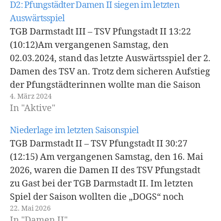
D2: Pfungstädter Damen II siegen im letzten
Auswärtsspiel
TGB Darmstadt III – TSV Pfungstadt II 13:22
(10:12)Am vergangenen Samstag, den
02.03.2024, stand das letzte Auswärtsspiel der 2.
Damen des TSV an. Trotz dem sicheren Aufstieg
der Pfungstädterinnen wollte man die Saison
4. März 2024
mit einem souveränen Auswärtssieg beenden.
In "Aktive"
Nach einer schlechten ersten Halbzeit gelang es
den DOGS das Spiel zu…
Niederlage im letzten Saisonspiel
TGB Darmstadt II – TSV Pfungstadt II 30:27
(12:15) Am vergangenen Samstag, den 16. Mai
2026, waren die Damen II des TSV Pfungstadt
zu Gast bei der TGB Darmstadt II. Im letzten
Spiel der Saison wollten die „DOGS“ noch
22. Mai 2026
einmal alles geben und die zwei Punkte mit
In "Damen II"