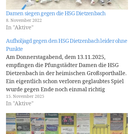
Damen siegen gegen die HSG Dietzenbach
8. November 2022
In "Aktive"
Aufholjagd gegen den HSG Dietzenbach leider ohne
Punkte
Am Donnerstagabend, dem 13.11.2025,
empfingen die Pfungstädter Damen die HSG
Dietzenbach in der heimischen Großsporthalle.
Ein eigentlich schon verloren geglaubtes Spiel
wurde gegen Ende noch einmal richtig
15. November 2025
spannend. Dennoch gelang es
In "Aktive"
den Pfungstädterinnen nicht mehr, das Spiel zu
drehen, und sie verloren knapp mit einem Tor.
Ein bitterer Start der DOGS-Damen ließ die
Gäste…