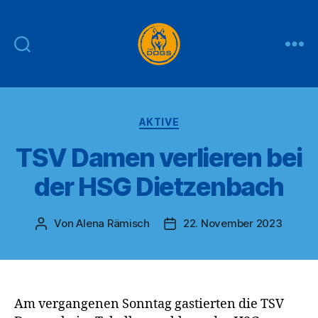
THE
DOGS
Kategorien
AKTIVE
TSV Damen verlieren bei
der HSG Dietzenbach
Von
Alena Rämisch
22. November 2023
Beitragsautor
Veröffentlichungsdatum
Am vergangenen Sonntag gastierten die TSV