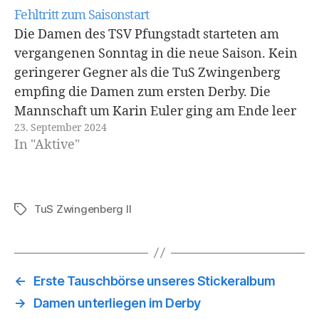
geben. Der Beginn der Partie gestaltete…
Fehltritt zum Saisonstart
Die Damen des TSV Pfungstadt starteten am
vergangenen Sonntag in die neue Saison. Kein
geringerer Gegner als die TuS Zwingenberg
empfing die Damen zum ersten Derby. Die
Mannschaft um Karin Euler ging am Ende leer
23. September 2024
aus und Zwingenberg feierte einen 28:24
In "Aktive"
Heimerfolg. Die TSV Damen starteten voller
Nervosität in das…
TuS Zwingenberg II
Schlagwörter
←
Erste Tauschbörse unseres Stickeralbum
→
Damen unterliegen im Derby