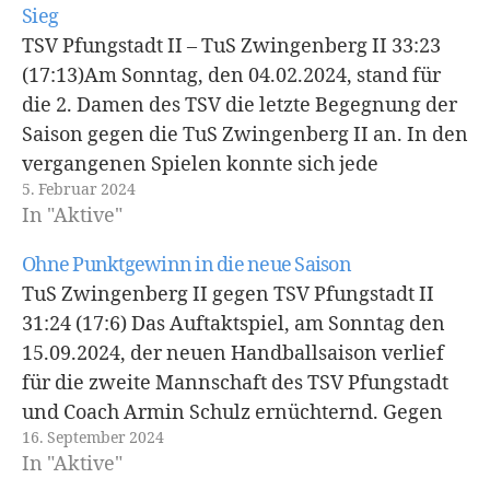
Sieg
TSV Pfungstadt II – TuS Zwingenberg II 33:23
(17:13)Am Sonntag, den 04.02.2024, stand für
die 2. Damen des TSV die letzte Begegnung der
Saison gegen die TuS Zwingenberg II an. In den
vergangenen Spielen konnte sich jede
5. Februar 2024
Mannschaft einen Sieg erspielen. Die Partie
In "Aktive"
wurde mit zwei Toren in Folge durch…
Ohne Punktgewinn in die neue Saison
TuS Zwingenberg II gegen TSV Pfungstadt II
31:24 (17:6) Das Auftaktspiel, am Sonntag den
15.09.2024, der neuen Handballsaison verlief
für die zweite Mannschaft des TSV Pfungstadt
und Coach Armin Schulz ernüchternd. Gegen
16. September 2024
die Gastgeberinnen des TuS Zwingenberg
In "Aktive"
mussten sich die DOGS mit 31:24 geschlagen