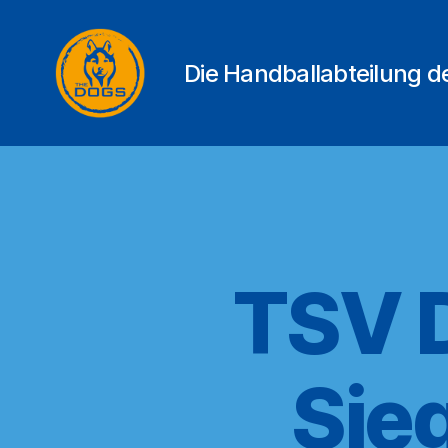
Die Handballabteilung 
THE
DOGS
TSV 
Sie