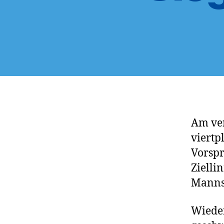
Am ve
viertp
Vorspr
Zielli
Mannsc
Wieder