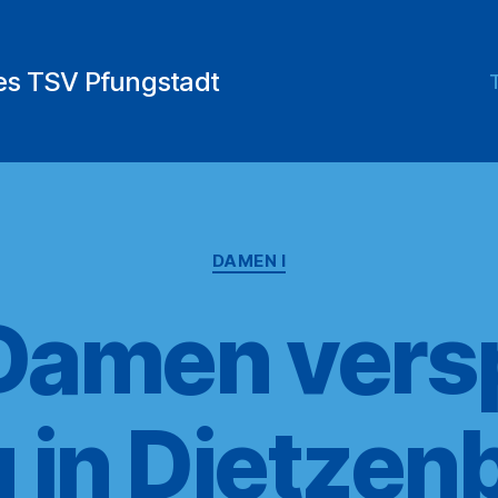
des TSV Pfungstadt
Kategorien
DAMEN I
Damen versp
g in Dietzen