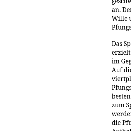
geschw
an. De
Wille 
Pfung
Das Sp
erziel
im Geg
Auf di
viertp
Pfungs
besten
zum Sp
werden
die Pf