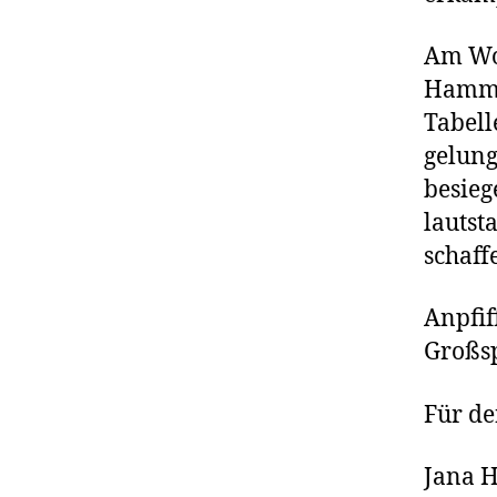
Am Woc
Hamme
Tabel
gelung
besieg
lautst
schaff
Anpfif
Großsp
Für de
Jana H