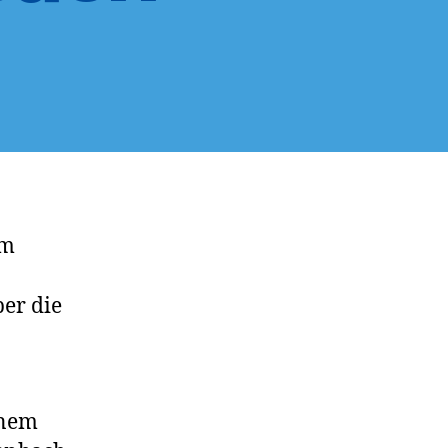
um
ber die
inem