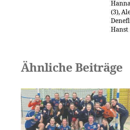
Hannah
(3), A
Denefl
Hanst
Ähnliche Beiträge