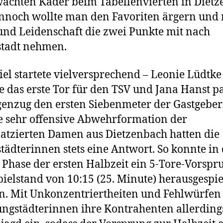
ächten Kader beim Tabellenvierten in Diet
nnoch wollte man den Favoriten ärgern und 
und Leidenschaft die zwei Punkte mit nach
stadt nehmen.
iel startete vielversprechend – Leonie Lüdtke
te das erste Tor für den TSV und Jana Hanst p
enzug den ersten Siebenmeter der Gastgeber
e sehr offensive Abwehrformation der
latzierten Damen aus Dietzenbach hatten die
tädterinnen stets eine Antwort. So konnte in
 Phase der ersten Halbzeit ein 5-Tore-Vorspr
ielstand von 10:15 (25. Minute) herausgespie
. Mit Unkonzentriertheiten und Fehlwürfen
ungstädterinnen ihre Kontrahenten allerding