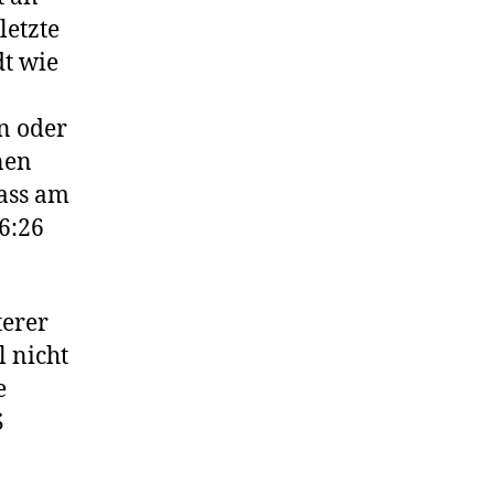
letzte
dt wie
n oder
nen
dass am
6:26
terer
l nicht
e
S