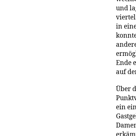
und la
vierte
in ein
konnte
andere
ermögl
Ende e
auf de
Über d
Punktv
ein ei
Gastge
Damen 
erkämp