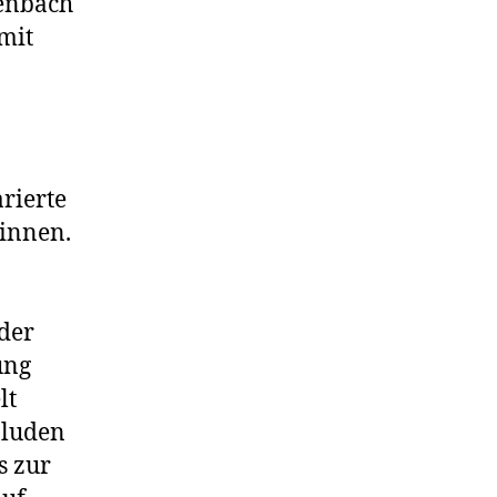
zenbach
mit
arierte
innen.
 der
ung
lt
 luden
s zur