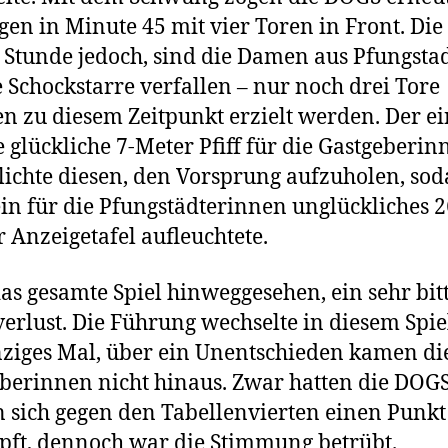
gen in Minute 45 mit vier Toren in Front. Die 
l Stunde jedoch, sind die Damen aus Pfungsta
e Schockstarre verfallen – nur noch drei Tore
n zu diesem Zeitpunkt erzielt werden. Der ei
 glückliche 7-Meter Pfiff für die Gastgeberin
ichte diesen, den Vorsprung aufzuholen, so
in für die Pfungstädterinnen unglückliches 2
r Anzeigetafel aufleuchtete.
as gesamte Spiel hinweggesehen, ein sehr bit
erlust. Die Führung wechselte in diesem Spie
nziges Mal, über ein Unentschieden kamen di
berinnen nicht hinaus. Zwar hatten die DOG
sich gegen den Tabellenvierten einen Punkt
ft, dennoch war die Stimmung betrübt.