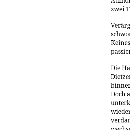
Aufhol
zwei 
Verärg
schwor
Keines
passie
Die Ha
Dietze
binnen
Doch a
unterk
wieder
verdan
wechse