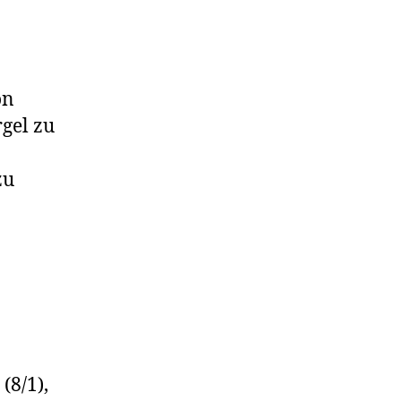
on
gel zu
zu
(8/1),