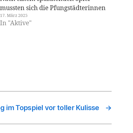
mussten sich die Pfungstädterinnen
17. März 2025
mit einer knappen 27:30 (13:13)
In "Aktive"
Niederlage geschlagen geben. Mit
gerade einmal 11 Spielerinnen,
davon zwei aus der Jugend, war die
Ausgangslage denkbar schlecht.
Nimmt man nun auch noch die…
g im Topspiel vor toller Kulisse
→