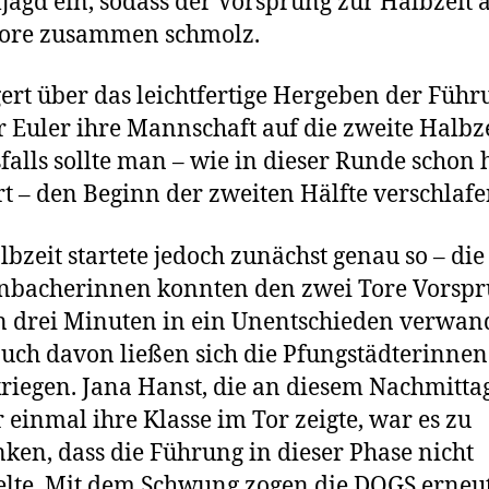
jagd ein, sodass der Vorsprung zur Halbzeit 
Tore zusammen schmolz.
ert über das leichtfertige Hergeben der Führ
 Euler ihre Mannschaft auf die zweite Halbze
falls sollte man – wie in dieser Runde schon 
rt – den Beginn der zweiten Hälfte verschlafe
lbzeit startete jedoch zunächst genau so – die
nbacherinnen konnten den zwei Tore Vorsp
 drei Minuten in ein Unentschieden verwan
uch davon ließen sich die Pfungstädterinnen
riegen. Jana Hanst, die an diesem Nachmitta
 einmal ihre Klasse im Tor zeigte, war es zu
ken, dass die Führung in dieser Phase nicht
lte. Mit dem Schwung zogen die DOGS erneu