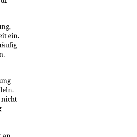
auf
ung,
it ein.
häufig
n.
rung
deln.
 nicht
g
t an