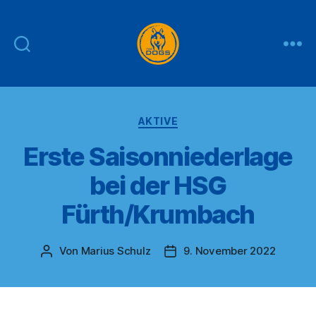
THE
DOGS
Kategorien
AKTIVE
Erste Saisonniederlage
bei der HSG
Fürth/Krumbach
Von
Marius Schulz
9. November 2022
Beitragsautor
Veröffentlichungsdatum