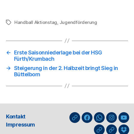
Handball Aktionstag
,
Jugendförderung
Schlagwörter
←
Erste Saisonniederlage bei der HSG
Fürth/Krumbach
→
Steigerung in der 2. Halbzeit bringt Sieg in
Büttelborn
Kontakt
nuLiga
Facebook
WhatsApp-
Instagra
You
Impressum
Kanal
GIPHY
Threads
Info