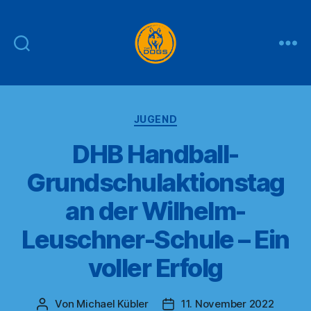
THE
DOGS
Kategorien
JUGEND
DHB Handball-
Grundschulaktionstag
an der Wilhelm-
Leuschner-Schule – Ein
voller Erfolg
Von
Michael Kübler
11. November 2022
Beitragsautor
Veröffentlichungsdatum