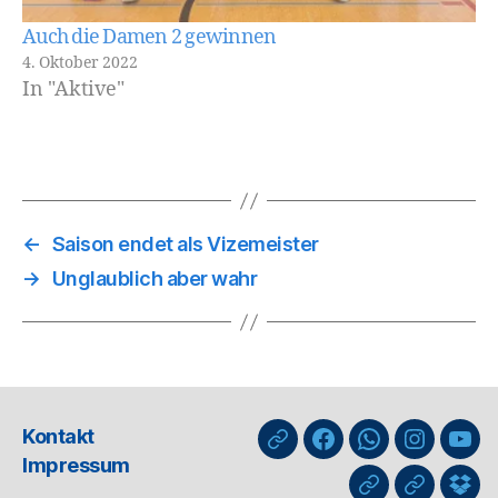
Auch die Damen 2 gewinnen
4. Oktober 2022
In "Aktive"
←
Saison endet als Vizemeister
→
Unglaublich aber wahr
Kontakt
nuLiga
Facebook
WhatsApp-
Instagra
You
Impressum
Kanal