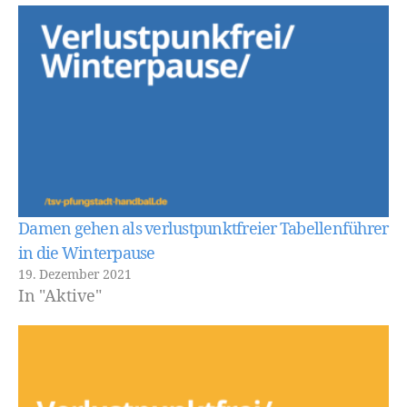
Damen gehen als verlustpunktfreier Tabellenführer
in die Winterpause
19. Dezember 2021
In "Aktive"