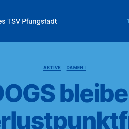
des TSV Pfungstadt
Kategorien
AKTIVE
DAMEN I
DOGS bleibe
rlustpunktf