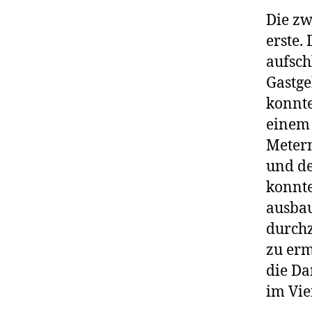
Die zw
erste.
aufsch
Gastge
konnte
einem 
Metern
und de
konnte
ausbau
durchz
zu erm
die Da
im Vie