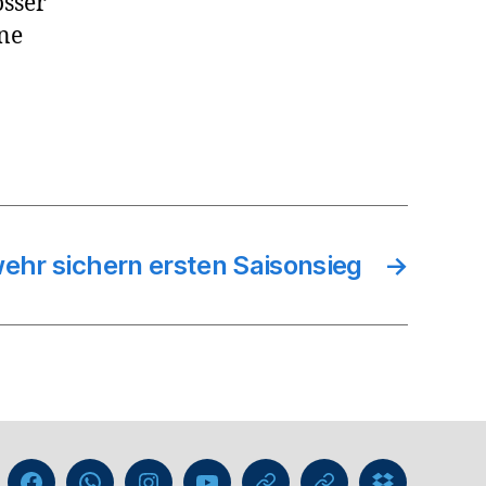
össer
ine
ehr sichern ersten Saisonsieg
→