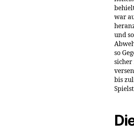
behiel
war au
heranz
und so
Abwehr
so Geg
sicher
versen
bis zu
Spiels
Di