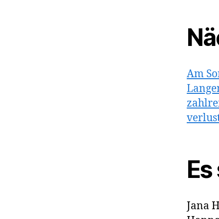
Nä
Am So
Langen
zahlre
verlus
Es 
Jana H