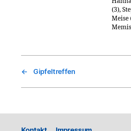
Hannah
(3), S
Meise 
Memise
←
Gipfeltreffen
Kontakt
Impressum