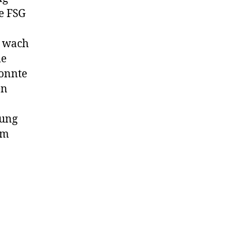
ie FSG
r wach
ie
konnte
en
rung
em