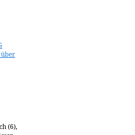
G
 über
h (6),