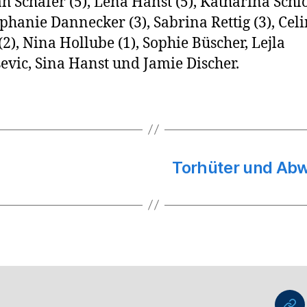
 Schäfer (5), Lena Hanst (5), Katharina Schl
tephanie Dannecker (3), Sabrina Rettig (3), Cel
(2), Nina Hollube (1), Sophie Büscher, Lejla
vic, Sina Hanst und Jamie Discher.
Torhüter und Abw