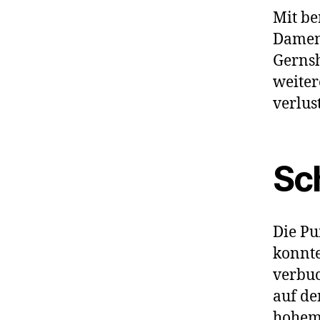
Mit be
Damen 
Gernsh
weiter
verlus
Sc
Die Pu
konnte
verbuc
auf de
hohem 