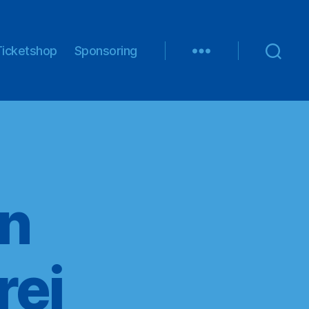
Ticketshop
Sponsoring
n
rei