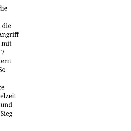
die
 die
ngriff
 mit
 7
dern
So
ce
elzeit
8 und
 Sieg