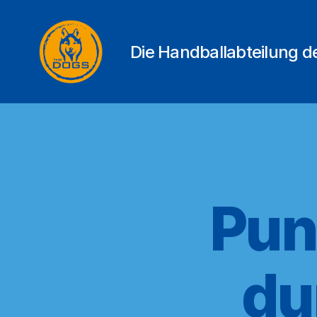
Die Handballabteilung 
THE
DOGS
Pun
du