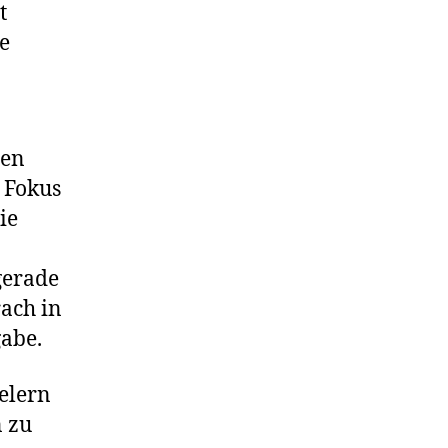
t
e
nen
r Fokus
ie
gerade
rach in
gabe.
elern
n zu