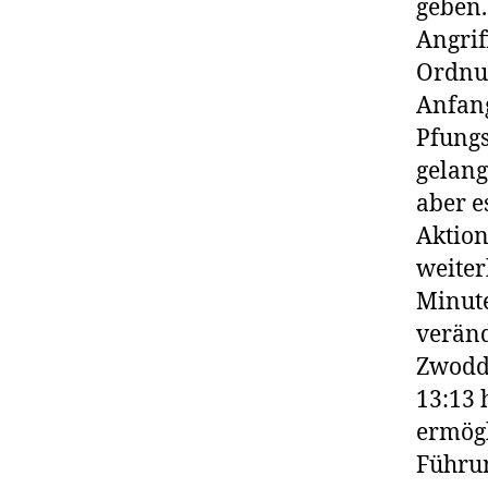
geben.
Angrif
Ordnun
Anfang
Pfungs
gelang
aber e
Aktion
weiter
Minute
veränd
Zwodd 
13:13 
ermögl
Führun