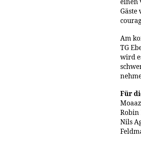
einen 
Gäste 
courag
Am kom
TG Ebe
wird e
schwer
nehme
Für di
Moaaz,
Robin 
Nils A
Feldma