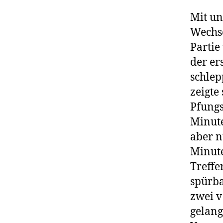
Mit un
Wechse
Partie
der er
schlep
zeigte
Pfungs
Minute
aber n
Minute
Treffe
spürba
zwei v
gelang