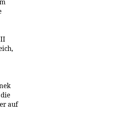
im
e
II
eich,
inek
 die
er auf