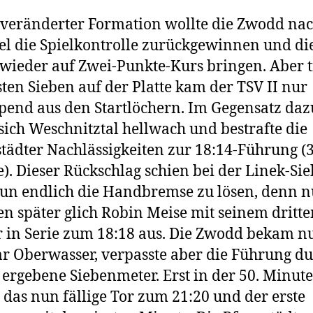
veränderter Formation wollte die Zwodd na
l die Spielkontrolle zurückgewinnen und di
 wieder auf Zwei-Punkte-Kurs bringen. Aber t
sten Sieben auf der Platte kam der TSV II nur
pend aus den Startlöchern. Im Gegensatz daz
 sich Weschnitztal hellwach und bestrafte die
tädter Nachlässigkeiten zur 18:14-Führung (3
). Dieser Rückschlag schien bei der Linek-Si
un endlich die Handbremse zu lösen, denn n
n später glich Robin Meise mit seinem dritte
r in Serie zum 18:18 aus. Die Zwodd bekam n
r Oberwasser, verpasste aber die Führung d
 ergebene Siebenmeter. Erst in der 50. Minute
 das nun fällige Tor zum 21:20 und der erste