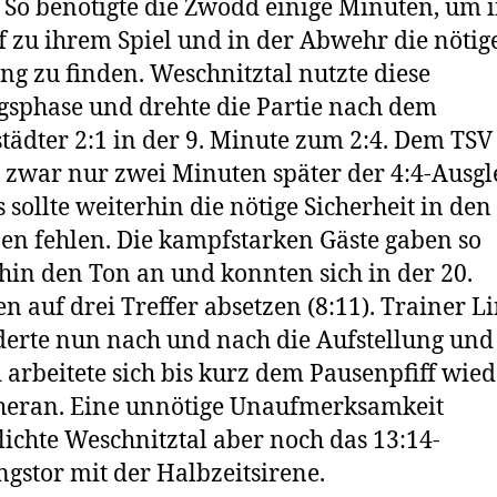
 So benötigte die Zwodd einige Minuten, um 
f zu ihrem Spiel und in der Abwehr die nötig
g zu finden. Weschnitztal nutzte diese
sphase und drehte die Partie nach dem
tädter 2:1 in der 9. Minute zum 2:4. Dem TSV 
 zwar nur zwei Minuten später der 4:4-Ausgl
s sollte weiterhin die nötige Sicherheit in den
en fehlen. Die kampfstarken Gäste gaben so
hin den Ton an und konnten sich in der 20.
n auf drei Treffer absetzen (8:11). Trainer L
erte nun nach und nach die Aufstellung und
arbeitete sich bis kurz dem Pausenpfiff wied
heran. Eine unnötige Unaufmerksamkeit
ichte Weschnitztal aber noch das 13:14-
gstor mit der Halbzeitsirene.