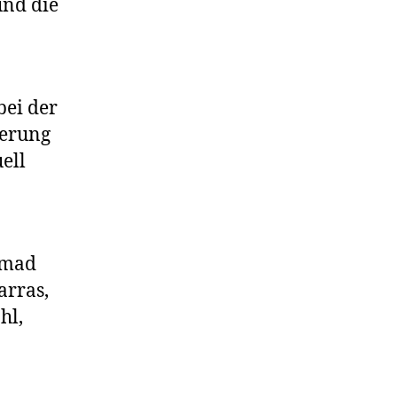
und die
ei der
gerung
ell
amad
arras,
hl,