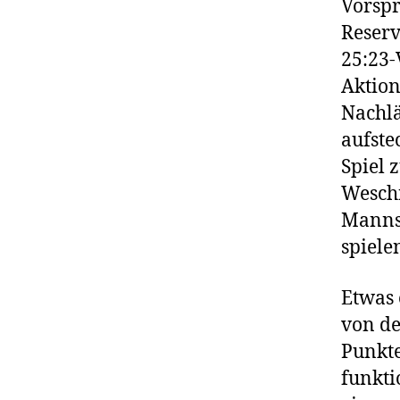
Vorspr
Reserv
25:23-
Aktion
Nachlä
aufste
Spiel 
Weschn
Mannsc
spiele
Etwas 
von de
Punkte
funkti