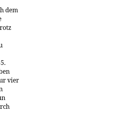
ch dem
e
rotz
u
5.
eben
ur vier
n
un
urch