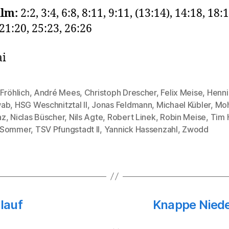
ilm:
2:2, 3:4, 6:8, 8:11, 9:11, (13:14), 14:18, 18:1
 21:20, 25:23, 26:26
ai
Fröhlich
,
André Mees
,
Christoph Drescher
,
Felix Meise
,
Henni
wab
,
HSG Weschnitztal II
,
Jonas Feldmann
,
Michael Kübler
,
Mo
rter
az
,
Niclas Büscher
,
Nils Agte
,
Robert Linek
,
Robin Meise
,
Tim 
 Sommer
,
TSV Pfungstadt II
,
Yannick Hassenzahl
,
Zwodd
lauf
Knappe Niede