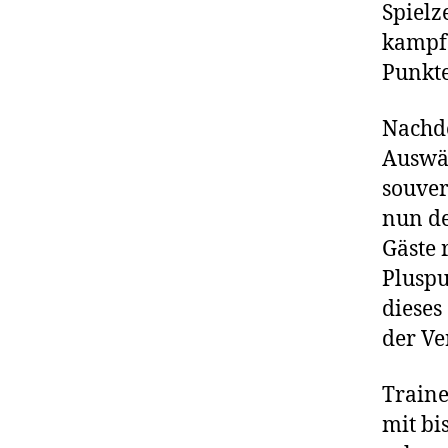
Spielze
kampf
Punkte
Nachde
Auswär
souver
nun de
Gäste 
Pluspu
dieses
der Ve
Traine
mit bi