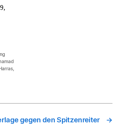
9,
ng
hamad
Harras
,
rlage gegen den Spitzenreiter
→