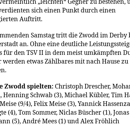
vermeintlich „leichten“ Gegner zu bestehen, 
verdienten sich einen Punkt durch einen
ierten Auftritt.
menden Samstag tritt die Zwodd im Derby b
rstadt an. Ohne eine deutliche Leistungsstei
s für den TSV II in dem meist umkämpften Du
 werden etwas Zählbares mit nach Hause zu
n.
e Zwodd spielten:
Christoph Drescher, Moh
 Henning Schwab (3), Michael Kübler, Tim H
Meise (9/4), Felix Meise (3), Yannick Hassenza
gte (4), Tom Sommer, Niclas Büscher (1), Jonas
nn (5), André Mees (1) und Alex Fröhlich