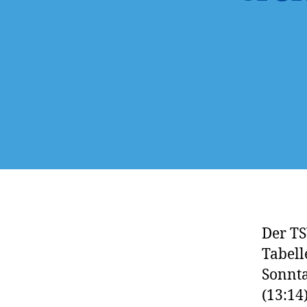
Der TS
Tabell
Sonnta
(13:14