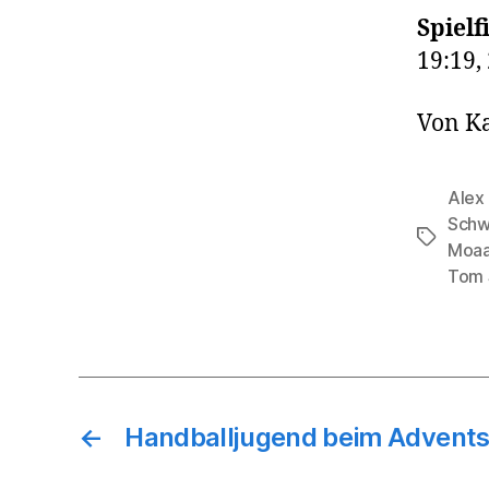
Spielf
19:19,
Von K
Alex 
Sch
Schlagwö
Moa
Tom
←
Handballjugend beim Advents