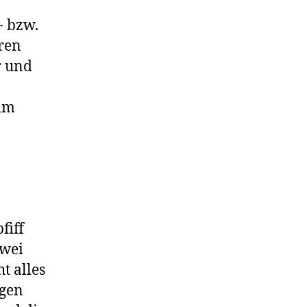
- bzw.
hren
r und
 im
fiff
zwei
t alles
egen