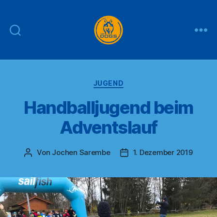
THE
DOGS
Kategorien
JUGEND
Handballjugend beim
Adventslauf
Von
Jochen Sarembe
1. Dezember 2019
Beitragsautor
Veröffentlichungsdatum