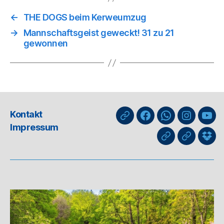
←
THE DOGS beim Kerweumzug
→
Mannschaftsgeist geweckt! 31 zu 21
gewonnen
Kontakt
nuLiga
Facebook
WhatsApp-
Instagra
You
Impressum
Kanal
GIPHY
Threads
Info
für
Trai