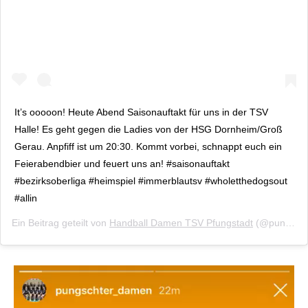
It’s ooooon! Heute Abend Saisonauftakt für uns in der TSV
Halle! Es geht gegen die Ladies von der HSG Dornheim/Groß
Gerau. Anpfiff ist um 20:30. Kommt vorbei, schnappt euch ein
Feierabendbier und feuert uns an! #saisonauftakt
#bezirksoberliga #heimspiel #immerblautsv #wholetthedogsout
#allin
Ein Beitrag geteilt von
Handball Damen TSV Pfungstadt
(@pungschter_damen) am