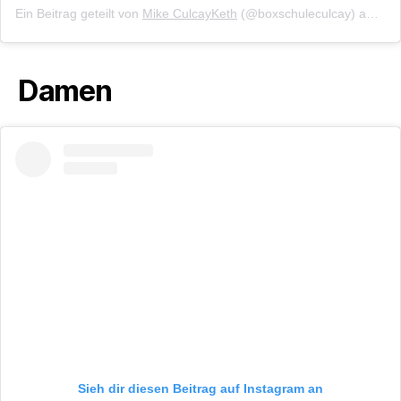
Ein Beitrag geteilt von
Mike CulcayKeth
(@boxschuleculcay) am
Jul
Damen
Sieh dir diesen Beitrag auf Instagram an