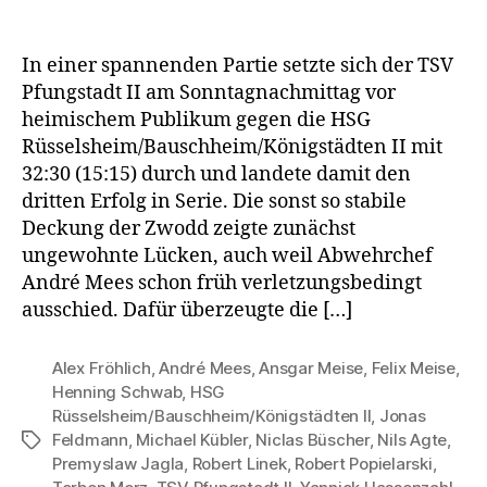
In einer spannenden Partie setzte sich der TSV
Pfungstadt II am Sonntagnachmittag vor
heimischem Publikum gegen die HSG
Rüsselsheim/Bauschheim/Königstädten II mit
32:30 (15:15) durch und landete damit den
dritten Erfolg in Serie. Die sonst so stabile
Deckung der Zwodd zeigte zunächst
ungewohnte Lücken, auch weil Abwehrchef
André Mees schon früh verletzungsbedingt
ausschied. Dafür überzeugte die […]
Alex Fröhlich
,
André Mees
,
Ansgar Meise
,
Felix Meise
,
Henning Schwab
,
HSG
Rüsselsheim/Bauschheim/Königstädten II
,
Jonas
Feldmann
,
Michael Kübler
,
Niclas Büscher
,
Nils Agte
,
Schlagwörter
Premyslaw Jagla
,
Robert Linek
,
Robert Popielarski
,