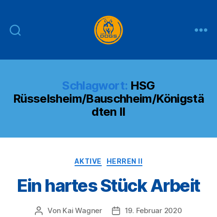
THE
DOGS
Schlagwort:
HSG
Rüsselsheim/Bauschheim/Königstä
dten II
Kategorien
AKTIVE
HERREN II
Ein hartes Stück Arbeit
Von
Kai Wagner
19. Februar 2020
Beitragsautor
Veröffentlichungsdatum