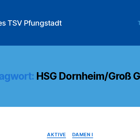
des TSV Pfungstadt
agwort:
HSG Dornheim/Groß G
Kategorien
AKTIVE
DAMEN I