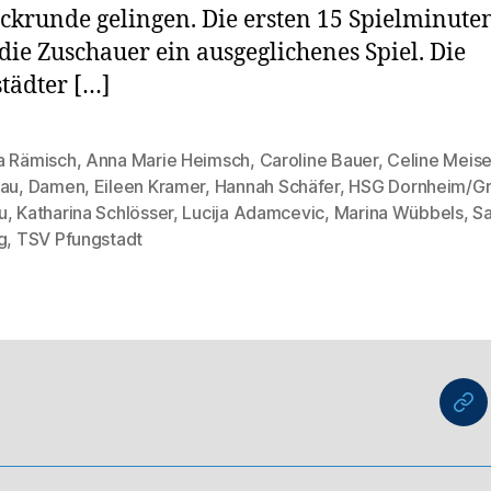
ckrunde gelingen. Die ersten 15 Spielminute
die Zuschauer ein ausgeglichenes Spiel. Die
tädter […]
a Rämisch
,
Anna Marie Heimsch
,
Caroline Bauer
,
Celine Meis
rau
,
Damen
,
Eileen Kramer
,
Hannah Schäfer
,
HSG Dornheim/G
rter
u
,
Katharina Schlösser
,
Lucija Adamcevic
,
Marina Wübbels
,
Sa
g
,
TSV Pfungstadt
nu