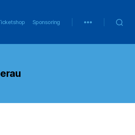
Ticketshop
Sponsoring
erau