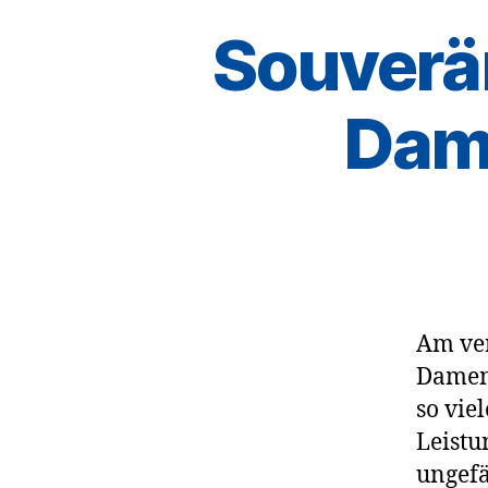
Souverän
Dam
Am ver
Damen 
so vie
Leistu
ungefä