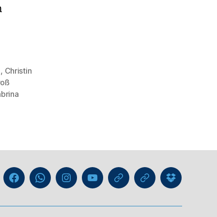
n
e
,
Christin
roß
brina
Liga
Facebook
WhatsApp-
Instagram
YouTube
GIPHY
Threads
Information
Kanal
für
Trainer