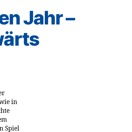
en Jahr –
ärts
er
wie in
chte
nem
n Spiel