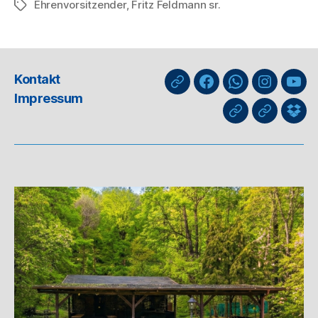
Ehrenvorsitzender
,
Fritz Feldmann sr.
Schlagwörter
Kontakt
nuLiga
Facebook
WhatsApp-
Instagra
You
Impressum
Kanal
GIPHY
Threads
Info
für
Trai