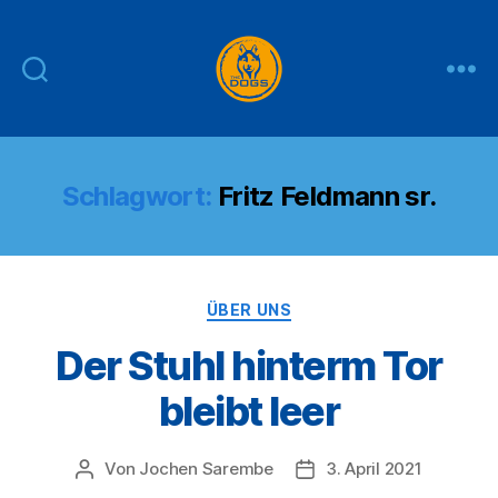
THE
DOGS
Schlagwort:
Fritz Feldmann sr.
Kategorien
ÜBER UNS
Der Stuhl hinterm Tor
bleibt leer
Von
Jochen Sarembe
3. April 2021
Beitragsautor
Veröffentlichungsdatum