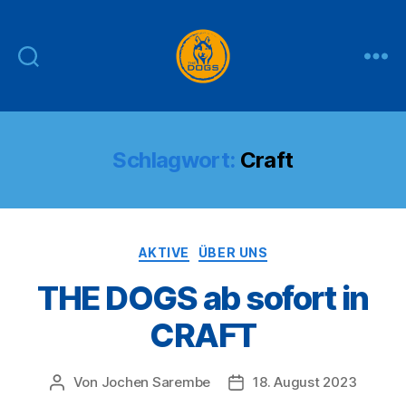
THE
DOGS
Schlagwort:
Craft
Kategorien
AKTIVE
ÜBER UNS
THE DOGS ab sofort in
CRAFT
Von
Jochen Sarembe
18. August 2023
Beitragsautor
Veröffentlichungsdatum