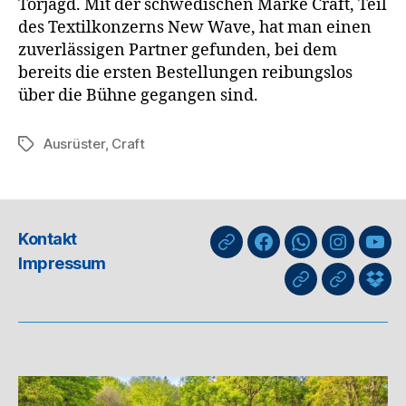
Torjagd. Mit der schwedischen Marke Craft, Teil
des Textilkonzerns New Wave, hat man einen
zuverlässigen Partner gefunden, bei dem
bereits die ersten Bestellungen reibungslos
über die Bühne gegangen sind.
Ausrüster
,
Craft
Schlagwörter
Kontakt
nuLiga
Facebook
WhatsApp-
Instagra
You
Impressum
Kanal
GIPHY
Threads
Info
für
Trai