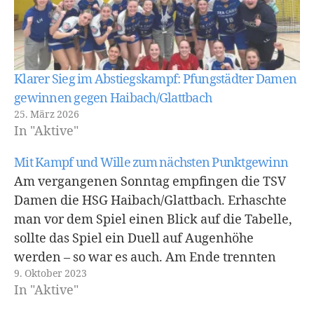
Klarer Sieg im Abstiegskampf: Pfungstädter Damen
gewinnen gegen Haibach/Glattbach
25. März 2026
In "Aktive"
Mit Kampf und Wille zum nächsten Punktgewinn
Am vergangenen Sonntag empfingen die TSV
Damen die HSG Haibach/Glattbach. Erhaschte
man vor dem Spiel einen Blick auf die Tabelle,
sollte das Spiel ein Duell auf Augenhöhe
werden – so war es auch. Am Ende trennten
9. Oktober 2023
sich die Mannschaften mit einem 29:29 (14:15).
In "Aktive"
Das Spiel startete mit einer mannbezogenen