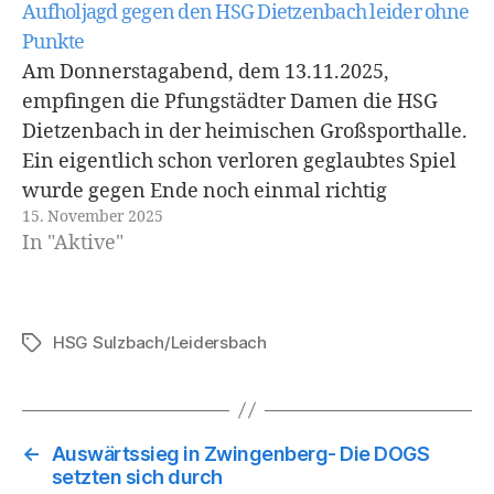
Deckung…
Aufholjagd gegen den HSG Dietzenbach leider ohne
Punkte
Am Donnerstagabend, dem 13.11.2025,
empfingen die Pfungstädter Damen die HSG
Dietzenbach in der heimischen Großsporthalle.
Ein eigentlich schon verloren geglaubtes Spiel
wurde gegen Ende noch einmal richtig
15. November 2025
spannend. Dennoch gelang es
In "Aktive"
den Pfungstädterinnen nicht mehr, das Spiel zu
drehen, und sie verloren knapp mit einem Tor.
Ein bitterer Start der DOGS-Damen ließ die
Gäste…
HSG Sulzbach/Leidersbach
Schlagwörter
←
Auswärtssieg in Zwingenberg- Die DOGS
setzten sich durch