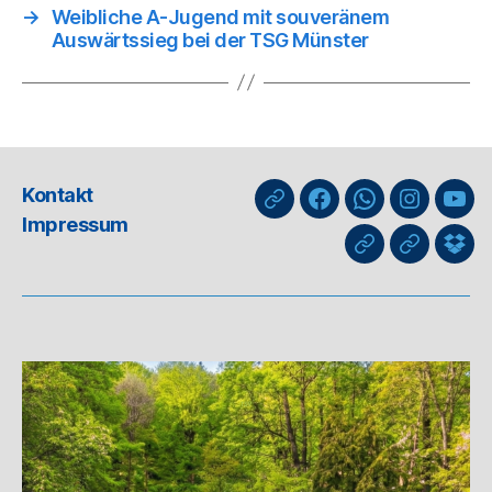
→
Weibliche A-Jugend mit souveränem
Auswärtssieg bei der TSG Münster
Kontakt
nuLiga
Facebook
WhatsApp-
Instagra
You
Impressum
Kanal
GIPHY
Threads
Info
für
Trai