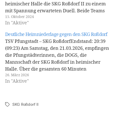
heimischer Halle die SKG Roßdorf II zu einem
mit Spannung erwarteten Duell. Beide Teams
15. Oktober 2024
waren vor diesem Aufeinandertreffen noch
In "Aktive"
punktlos in der laufenden Saison, was die
Motivation…
Deutliche Heimniederlage gegen den SKG Roßdorf
TSV Pfungstadt – SKG RoßdorfEndstand: 20:39
(09:23) Am Samstag, den 21.03.2026, empfingen
die Pfungstädterinnen, die DOGS, die
Mannschaft der SKG Roßdorf in heimischer
Halle. Über die gesamten 60 Minuten
26. März 2026
entwickelte sich eine intensive Partie, in der
In "Aktive"
die Gäste jedoch die konstantere Leistung
zeigten und sich am Ende deutlich durchsetzen
konnten.…
SKG Roßdorf II
Schlagwörter