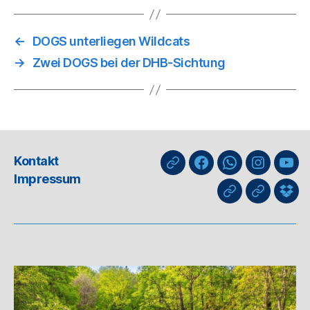
←
DOGS unterliegen Wildcats
→
Zwei DOGS bei der DHB-Sichtung
Kontakt
nuLiga
Facebook
WhatsApp-
Instagra
You
Impressum
Kanal
GIPHY
Threads
Info
für
Trai