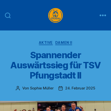
THE
DOGS
Kategorien
AKTIVE
DAMEN II
Spannender
Auswärtssieg für TSV
Pfungstadt II
Von
Sophie Müller
24. Februar 2025
Beitragsautor
Veröffentlichungsdatum