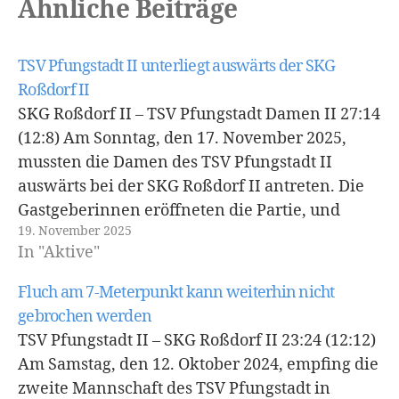
Ähnliche Beiträge
TSV Pfungstadt II unterliegt auswärts der SKG
Roßdorf II
SKG Roßdorf II – TSV Pfungstadt Damen II 27:14
(12:8) Am Sonntag, den 17. November 2025,
mussten die Damen des TSV Pfungstadt II
auswärts bei der SKG Roßdorf II antreten. Die
Gastgeberinnen eröffneten die Partie, und
19. November 2025
zunächst blieb das Spiel ausgeglichen. Beide
In "Aktive"
Teams starteten auf Augenhöhe, ehe sich
Roßdorf ab…
Fluch am 7-Meterpunkt kann weiterhin nicht
gebrochen werden
TSV Pfungstadt II – SKG Roßdorf II​ 23:24 (12:12)
Am Samstag, den 12. Oktober 2024, empfing die
zweite Mannschaft des TSV Pfungstadt in