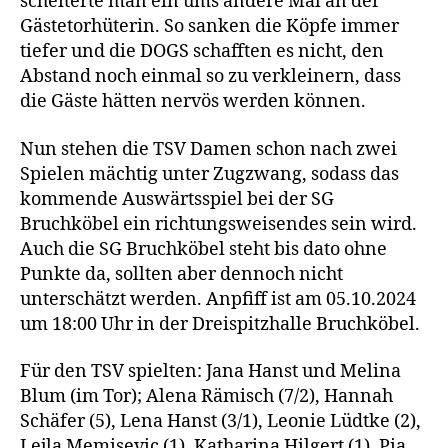
scheiterte man ein ums andere Mal an der
Gästetorhüterin. So sanken die Köpfe immer
tiefer und die DOGS schafften es nicht, den
Abstand noch einmal so zu verkleinern, dass
die Gäste hätten nervös werden können.
Nun stehen die TSV Damen schon nach zwei
Spielen mächtig unter Zugzwang, sodass das
kommende Auswärtsspiel bei der SG
Bruchköbel ein richtungsweisendes sein wird.
Auch die SG Bruchköbel steht bis dato ohne
Punkte da, sollten aber dennoch nicht
unterschätzt werden. Anpfiff ist am 05.10.2024
um 18:00 Uhr in der Dreispitzhalle Bruchköbel.
Für den TSV spielten: Jana Hanst und Melina
Blum (im Tor); Alena Rämisch (7/2), Hannah
Schäfer (5), Lena Hanst (3/1), Leonie Lüdtke (2),
Lejla Memisevic (1), Katharina Hilgert (1), Pia