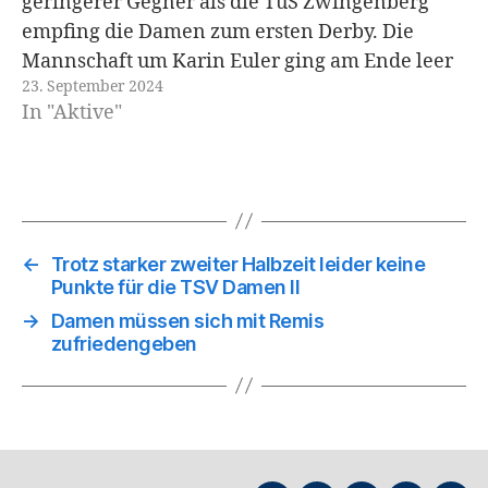
geringerer Gegner als die TuS Zwingenberg
empfing die Damen zum ersten Derby. Die
Mannschaft um Karin Euler ging am Ende leer
23. September 2024
aus und Zwingenberg feierte einen 28:24
In "Aktive"
Heimerfolg. Die TSV Damen starteten voller
Nervosität in das…
←
Trotz starker zweiter Halbzeit leider keine
Punkte für die TSV Damen II
→
Damen müssen sich mit Remis
zufriedengeben