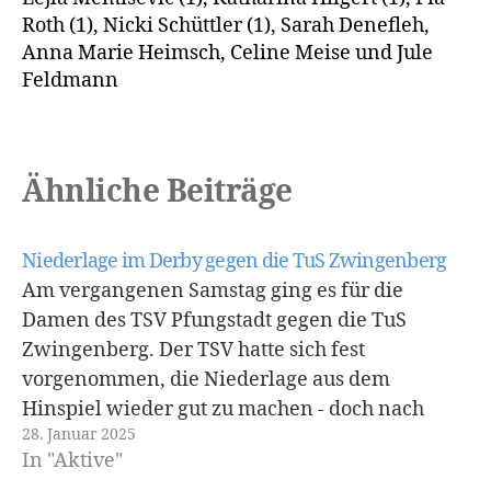
Roth (1), Nicki Schüttler (1), Sarah Denefleh,
Anna Marie Heimsch, Celine Meise und Jule
Feldmann
Ähnliche Beiträge
Niederlage im Derby gegen die TuS Zwingenberg
Am vergangenen Samstag ging es für die
Damen des TSV Pfungstadt gegen die TuS
Zwingenberg. Der TSV hatte sich fest
vorgenommen, die Niederlage aus dem
Hinspiel wieder gut zu machen - doch nach
28. Januar 2025
Abpfiff jubelten erneut die Zwingenberger
In "Aktive"
Damen. Das Spiel startete nach Maß - der TSV