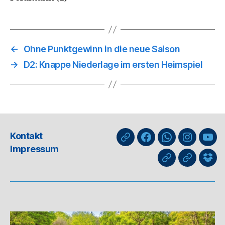
←
Ohne Punktgewinn in die neue Saison
→
D2: Knappe Niederlage im ersten Heimspiel
Kontakt
nuLiga
Facebook
WhatsApp-
Instagra
You
Impressum
Kanal
GIPHY
Threads
Info
für
Trai