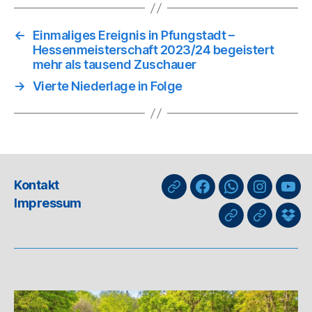
←
Einmaliges Ereignis in Pfungstadt –
Hessenmeisterschaft 2023/24 begeistert
mehr als tausend Zuschauer
→
Vierte Niederlage in Folge
Kontakt
nuLiga
Facebook
WhatsApp-
Instagra
You
Impressum
Kanal
GIPHY
Threads
Info
für
Trai