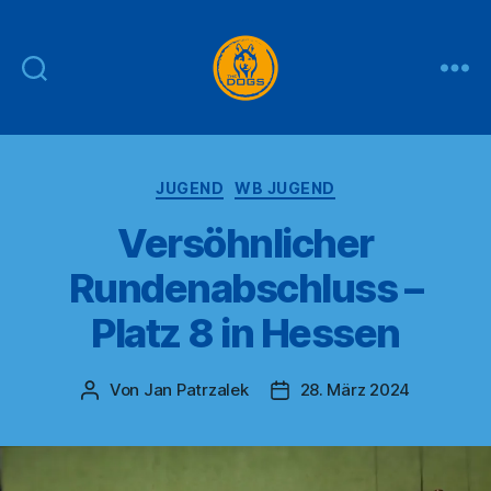
THE
DOGS
Kategorien
JUGEND
WB JUGEND
Versöhnlicher
Rundenabschluss –
Platz 8 in Hessen
Von
Jan Patrzalek
28. März 2024
Beitragsautor
Veröffentlichungsdatum