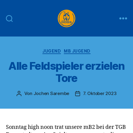
THE
DOGS
Kategorien
JUGEND
MB JUGEND
Alle Feldspieler erzielen
Tore
Von
Jochen Sarembe
7. Oktober 2023
Beitragsautor
Veröffentlichungsdatum
Sonntag high noon trat unsere mB2 bei der TGB