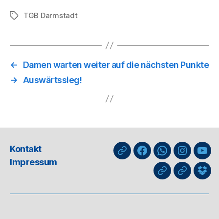
TGB Darmstadt
Schlagwörter
←
Damen warten weiter auf die nächsten Punkte
→
Auswärtssieg!
Kontakt
nuLiga
Facebook
WhatsApp-
Instagra
You
Impressum
Kanal
GIPHY
Threads
Info
für
Trai