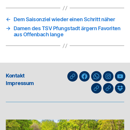
←
Dem Saisonziel wieder einen Schritt näher
→
Damen des TSV Pfungstadt ärgern Favoriten
aus Offenbach lange
Kontakt
nuLiga
Facebook
WhatsApp-
Instagra
You
Impressum
Kanal
GIPHY
Threads
Info
für
Trai