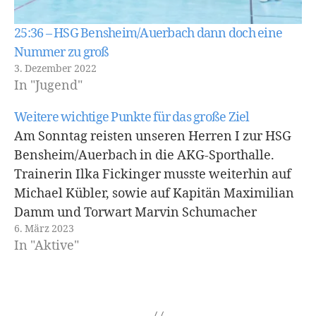
25:36 – HSG Bensheim/Auerbach dann doch eine
Nummer zu groß
3. Dezember 2022
In "Jugend"
Weitere wichtige Punkte für das große Ziel
Am Sonntag reisten unseren Herren I zur HSG
Bensheim/Auerbach in die AKG-Sporthalle.
Trainerin Ilka Fickinger musste weiterhin auf
Michael Kübler, sowie auf Kapitän Maximilian
Damm und Torwart Marvin Schumacher
6. März 2023
verzichten. Im Gegenzug gab Till Buschmann
In "Aktive"
sein Debüt im Dogs-Trikot der Pfungstädter.
Konnte man im Hinspiel mit einem Tor
gewinnen (36:35),…