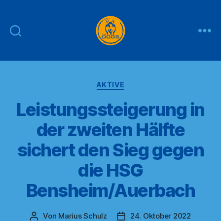
THE
DOGS
Kategorien
AKTIVE
Leistungssteigerung in
der zweiten Hälfte
sichert den Sieg gegen
die HSG
Bensheim/Auerbach
Von
Marius Schulz
24. Oktober 2022
Beitragsautor
Veröffentlichungsdatum