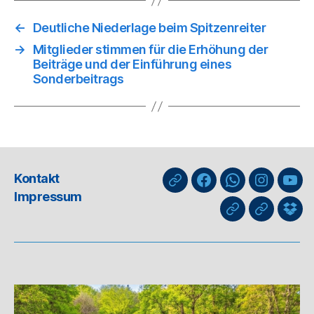
←
Deutliche Niederlage beim Spitzenreiter
→
Mitglieder stimmen für die Erhöhung der
Beiträge und der Einführung eines
Sonderbeitrags
Kontakt
nuLiga
Facebook
WhatsApp-
Instagra
You
Impressum
Kanal
GIPHY
Threads
Info
für
Trai