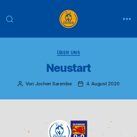
THE
DOGS
Kategorien
ÜBER UNS
Neustart
Von
Jochen Sarembe
4. August 2020
Beitragsautor
Veröffentlichungsdatum