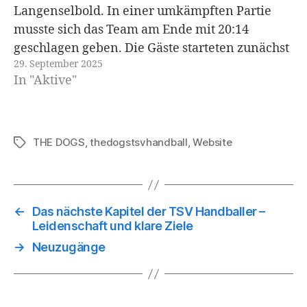
Langenselbold. In einer umkämpften Partie
musste sich das Team am Ende mit 20:14
geschlagen geben. Die Gäste starteten zunächst
29. September 2025
gut in die Begegnung, erspielten sich früh
In "Aktive"
Chancen und blieben auf Schlagdistanz. Doch
im weiteren Verlauf…
THE DOGS
,
thedogstsvhandball
,
Website
Schlagwörter
←
Das nächste Kapitel der TSV Handballer –
Leidenschaft und klare Ziele
→
Neuzugänge