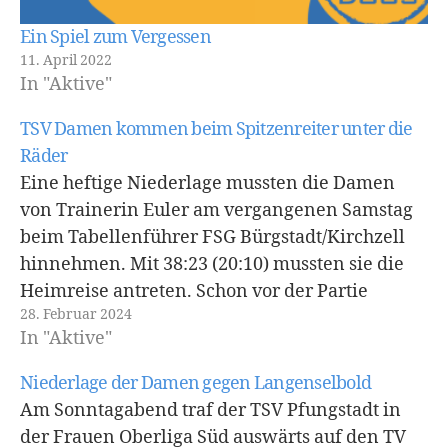
Ein Spiel zum Vergessen
11. April 2022
In "Aktive"
TSV Damen kommen beim Spitzenreiter unter die
Räder
Eine heftige Niederlage mussten die Damen
von Trainerin Euler am vergangenen Samstag
beim Tabellenführer FSG Bürgstadt/Kirchzell
hinnehmen. Mit 38:23 (20:10) mussten sie die
Heimreise antreten. Schon vor der Partie
28. Februar 2024
wusste man, dass hier nur mit einer
In "Aktive"
überdurchschnittlich guten Leistung etwas zu
holen sei. Doch das Spiel startete mit einer
Niederlage der Damen gegen Langenselbold
unterdurchschnittlichen…
Am Sonntagabend traf der TSV Pfungstadt in
der Frauen Oberliga Süd auswärts auf den TV