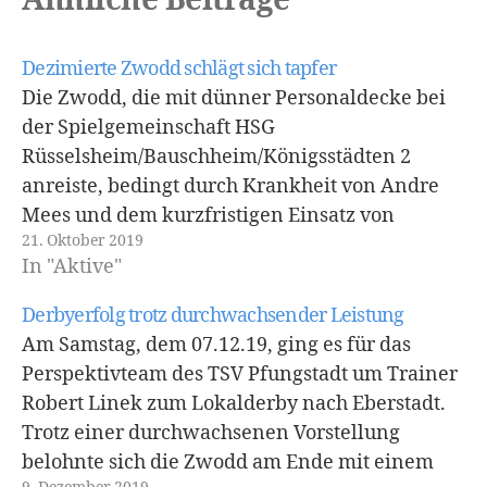
Ähnliche Beiträge
Dezimierte Zwodd schlägt sich tapfer
Die Zwodd, die mit dünner Personaldecke bei
der Spielgemeinschaft HSG
Rüsselsheim/Bauschheim/Königsstädten 2
anreiste, bedingt durch Krankheit von Andre
Mees und dem kurzfristigen Einsatz von
21. Oktober 2019
Führungsspieler Michael Kübler bei der 1.
In "Aktive"
Mannschaft, die zeitgleich mit 33:19 verlor,
schaffte es nicht eine unterklassige Partie für
Derbyerfolg trotz durchwachsender Leistung
sich zu entscheiden. Angespannt durch die
Am Samstag, dem 07.12.19, ging es für das
dünne…
Perspektivteam des TSV Pfungstadt um Trainer
Robert Linek zum Lokalderby nach Eberstadt.
Trotz einer durchwachsenen Vorstellung
belohnte sich die Zwodd am Ende mit einem