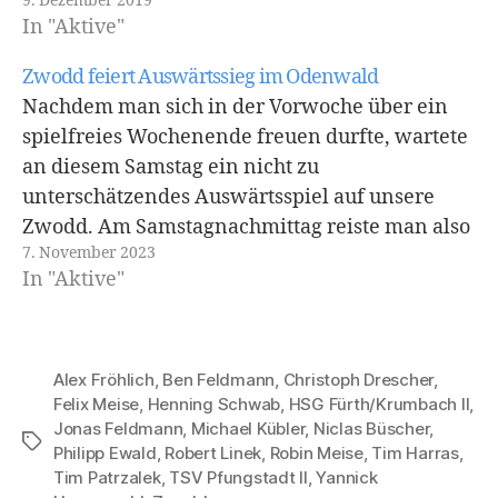
9. Dezember 2019
28:26-Derbysieg (15:12). Zu Beginn der Partie
In "Aktive"
lieferten sich beide Mannschaften ein enges
Kopf-an-Kopf-Rennen. Erst in der 20.
Zwodd feiert Auswärtssieg im Odenwald
Spielminute…
Nachdem man sich in der Vorwoche über ein
spielfreies Wochenende freuen durfte, wartete
an diesem Samstag ein nicht zu
unterschätzendes Auswärtsspiel auf unsere
Zwodd. Am Samstagnachmittag reiste man also
7. November 2023
mit frischen Beinen und dem Selbstvertrauen
In "Aktive"
der letzten Spiele zum Gegner, der HSG
Fürth/Krumbach II. Die Mannschaft hatte sich
fest vorgenommen…
Alex Fröhlich
,
Ben Feldmann
,
Christoph Drescher
,
Felix Meise
,
Henning Schwab
,
HSG Fürth/Krumbach II
,
Jonas Feldmann
,
Michael Kübler
,
Niclas Büscher
,
Schlagwörter
Philipp Ewald
,
Robert Linek
,
Robin Meise
,
Tim Harras
,
Tim Patrzalek
,
TSV Pfungstadt II
,
Yannick