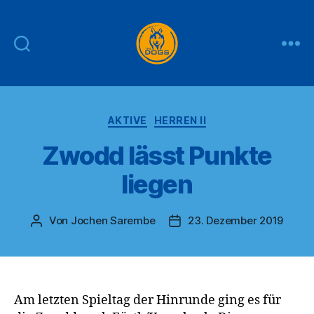
THE
DOGS
Kategorien
AKTIVE
HERREN II
Zwodd lässt Punkte
liegen
Von
Jochen Sarembe
23. Dezember 2019
Beitragsautor
Veröffentlichungsdatum
Am letzten Spieltag der Hinrunde ging es für