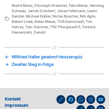
André Mees
,
Christoph Drescher
,
Felix Meise
,
Henning
Schwab
,
Jannik Schubert
,
Jonas Feldmann
,
Lewin
Sander
,
Michael Kübler
,
Niclas Büscher
,
Nils Agte
,
Schlagwörter
Robert Linek
,
Robin Meise
,
TGB Darmstadt
,
Tim
Harras
,
Tom Sommer
,
TSV Pfungstadt II
,
Yannick
Hassenzahl
,
Zwodd
←
Wilfried Haller gewinnt Hessenquiz
→
Zweiter Sieg in Folge
Kontakt
nuLiga
Facebook
WhatsApp-
Instagra
You
Impressum