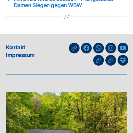
Damen Siegen gegen WBW
Kontakt
nuLiga
Facebook
WhatsApp-
Instagra
You
Impressum
Kanal
GIPHY
Threads
Info
für
Trai