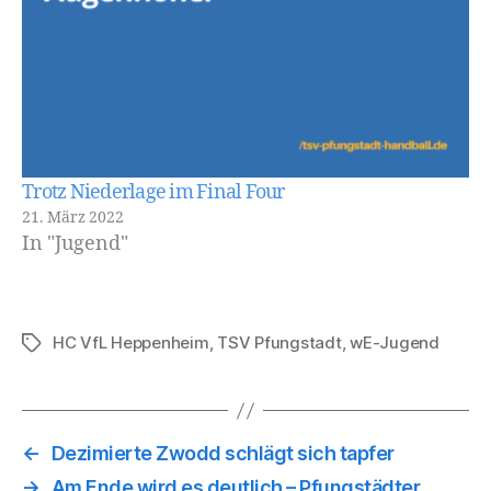
Trotz Niederlage im Final Four
21. März 2022
In "Jugend"
HC VfL Heppenheim
,
TSV Pfungstadt
,
wE-Jugend
Schlagwörter
←
Dezimierte Zwodd schlägt sich tapfer
→
Am Ende wird es deutlich – Pfungstädter