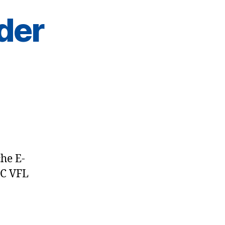
der
he E-
HC VFL