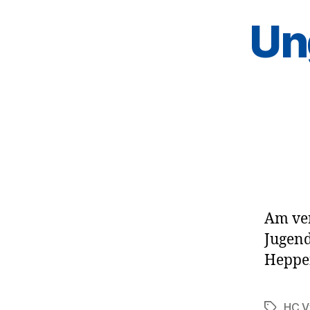
Un
Am ver
Jugend
Heppe
HC V
Schlagwö