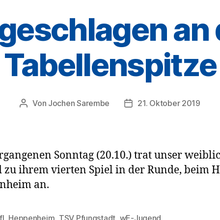
geschlagen an 
Tabellenspitze
Von
Jochen Sarembe
21. Oktober 2019
Beitragsautor
Veröffentlichungsdatum
gangenen Sonntag (20.10.) trat unser weiblic
 zu ihrem vierten Spiel in der Runde, beim 
nheim an.
fL Heppenheim
,
TSV Pfungstadt
,
wE-Jugend
rter