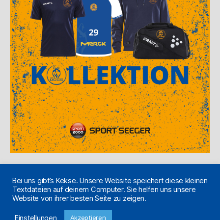
Bei uns gibt’s Kekse. Unsere Website speichert diese kleinen
Textdateien auf deinem Computer. Sie helfen uns unsere
Website von ihrer besten Seite zu zeigen.
© 2026
#thedogstsvhandball
/ Made
Nach oben
↑
♥
Einstellungen
Akzeptieren
with
in Pfungstadt.