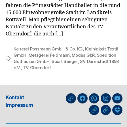
fahren die Pfungstädter Handballer in die rund
15.000 Einwohner große Stadt im Landkreis
Rottweil. Man pflegt hier einen sehr guten
Kontakt zu den Verantwortlichen des TV
Oberndorf, die auch […]
Kelterei Possmann GmbH & Co. KG
,
Kleinigkeit Textil
GmbH
,
Metzgerei Feldmann
,
Modus GbR
,
Spedition
Schlagwörter
Guthausen GmbH
,
Sport Seeger
,
SV Darmstadt 1898
e.V.
,
TV Oberndorf
Kontakt
nuLiga
Facebook
WhatsApp-
Instagra
You
Impressum
Kanal
GIPHY
Threads
Info
für