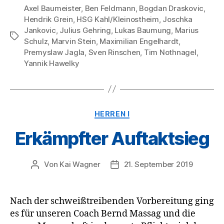
Axel Baumeister
,
Ben Feldmann
,
Bogdan Draskovic
,
Hendrik Grein
,
HSG Kahl/Kleinostheim
,
Joschka
Jankovic
,
Julius Gehring
,
Lukas Baumung
,
Marius
Schlagwörter
Schulz
,
Marvin Stein
,
Maximilian Engelhardt
,
Premyslaw Jagla
,
Sven Rinschen
,
Tim Nothnagel
,
Yannik Hawelky
Kategorien
HERREN I
Erkämpfter Auftaktsieg
Von
Kai Wagner
21. September 2019
Beitragsautor
Veröffentlichungsdatum
Nach der schweißtreibenden Vorbereitung ging
es für unseren Coach Bernd Massag und die