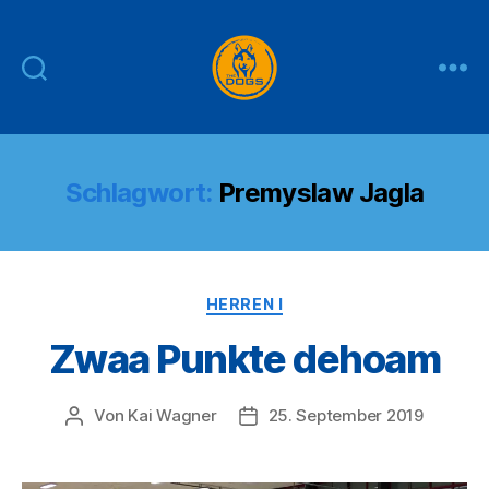
THE
DOGS
Schlagwort:
Premyslaw Jagla
Kategorien
HERREN I
Zwaa Punkte dehoam
Von
Kai Wagner
25. September 2019
Beitragsautor
Veröffentlichungsdatum