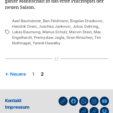
ganze Mannschaft in das erste Pflichtspiel der
neuen Saison.
Axel Baumeister
,
Ben Feldmann
,
Bogdan Draskovic
,
Hendrik Grein
,
Joschka Jankovic
,
Julius Gehring
,
Lukas Baumung
,
Marius Schulz
,
Marvin Stein
,
Max
Schlagwörter
Engelhardt
,
Premyslaw Jagla
,
Sven Rinschen
,
Tim
Nothnagel
,
Yannik Hawelky
Seitennummerierung
←
Neuere
1
2
der
Beiträge
Kontakt
nuLiga
Facebook
WhatsApp-
Instagra
You
Impressum
Kanal