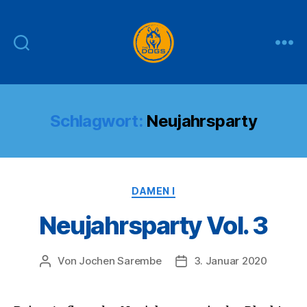
THE
DOGS
Schlagwort:
Neujahrsparty
Kategorien
DAMEN I
Neujahrsparty Vol. 3
Von
Jochen Sarembe
3. Januar 2020
Beitragsautor
Veröffentlichungsdatum