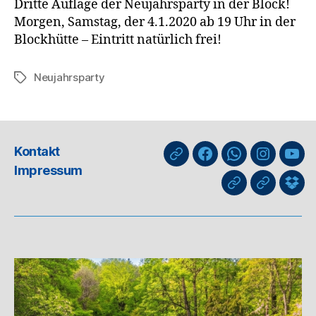
Dritte Auflage der Neujahrsparty in der Block!
Morgen, Samstag, der 4.1.2020 ab 19 Uhr in der
Blockhütte – Eintritt natürlich frei!
Neujahrsparty
Schlagwörter
Kontakt
nuLiga
Facebook
WhatsApp-
Instagra
You
Impressum
Kanal
GIPHY
Threads
Info
für
Trai