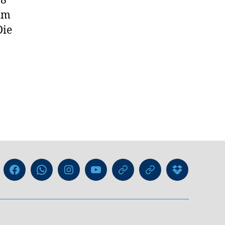
:8
 im
Die
Liga
Facebook
WhatsApp-
Instagram
YouTube
GIPHY
Threads
Information
Kanal
für
Trainer