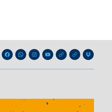
Liga
Facebook
WhatsApp-
Instagram
YouTube
GIPHY
Threads
Information
Kanal
für
Trainer