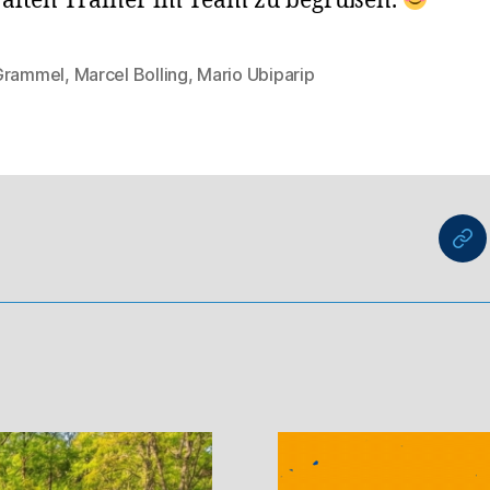
alten Trainer im Team zu begrüßen.
Grammel
,
Marcel Bolling
,
Mario Ubiparip
rter
nu