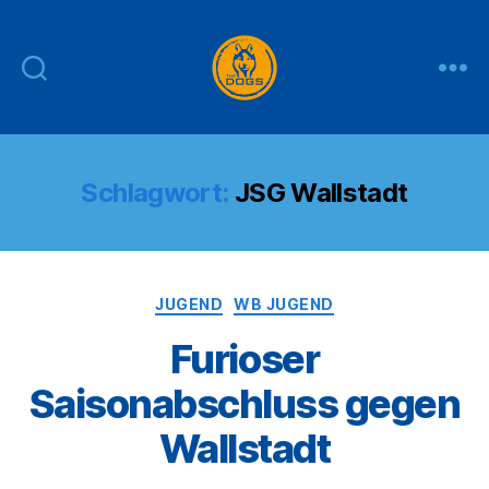
THE
DOGS
Schlagwort:
JSG Wallstadt
Kategorien
JUGEND
WB JUGEND
Furioser
Saisonabschluss gegen
Wallstadt