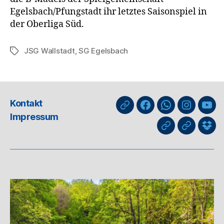
Egelsbach/Pfungstadt ihr letztes Saisonspiel in
der Oberliga Süd.
JSG Wallstadt
,
SG Egelsbach
Schlagwörter
Kontakt
nuLiga
Facebook
WhatsApp-
Instagra
You
Impressum
Kanal
GIPHY
Threads
Info
für
Trai