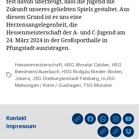
fest davon überzeugt, dass die Jugend die
Zukunft unseres geliebten Spiels gestaltet. Aus
diesem Grund ist es uns eine
Herzensangelegenheit, die
Hessenmeisterschaft der A- und C-Jugend am
24. März 2024 in der Großsporthalle in
Pfungstadt auszutragen.
Hessenmeisterschaft
,
HSG Ahnatal Calden
,
HSG
Bensheim/Auerbach
,
HSG Rodgau Nieder-Roden
,
Schlagwörter
Josera
,
JSG Dreiburgenstadt Felsberg
,
mJSG
Melsungen / Körle / Guxhagen
,
TSG Münster
Kontakt
nuLiga
Facebook
WhatsApp-
Instagra
You
Impressum
Kanal
GIPHY
Threads
Info