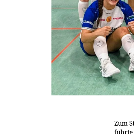
Zum St
führte