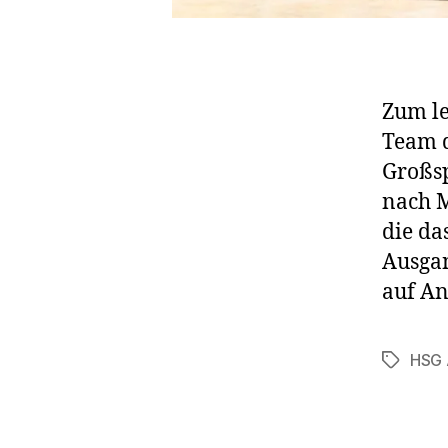
Zum le
Team d
Großsp
nach M
die da
Ausgan
auf Ang
HSG 
Schlagwö