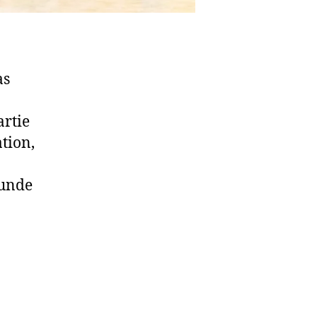
as
artie
tion,
runde