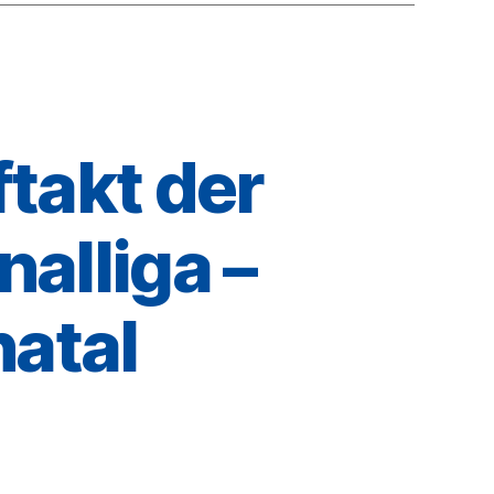
takt der
alliga –
atal