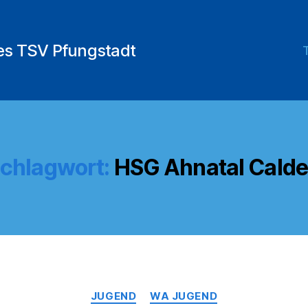
des TSV Pfungstadt
chlagwort:
HSG Ahnatal Cald
Kategorien
JUGEND
WA JUGEND