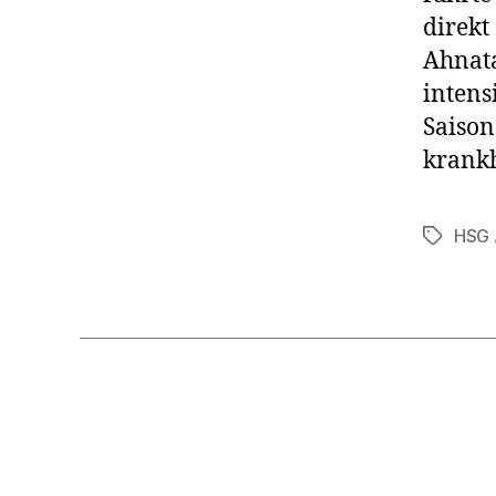
direkt
Ahnata
intens
Saison
krankh
HSG 
Schlagwö