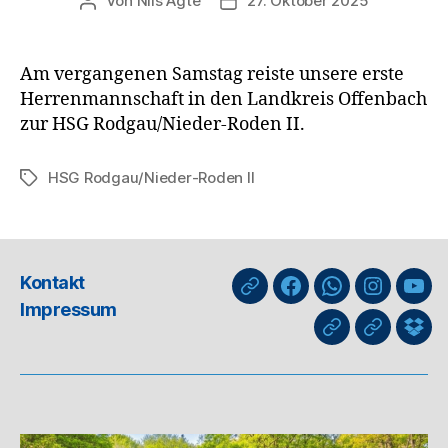
Von
Nils Agte
27. Oktober 2025
Beitragsautor
Veröffentlichungsdatum
Am vergangenen Samstag reiste unsere erste
Herrenmannschaft in den Landkreis Offenbach
zur HSG Rodgau/Nieder-Roden II.
HSG Rodgau/Nieder-Roden II
Schlagwörter
Kontakt
nuLiga
Facebook
WhatsApp-
Instagra
You
Impressum
Kanal
GIPHY
Threads
Info
für
Trai