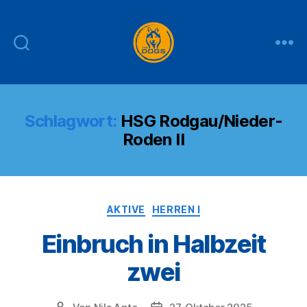
THE
DOGS
Schlagwort:
HSG Rodgau/Nieder-
Roden II
Kategorien
AKTIVE
HERREN I
Einbruch in Halbzeit
zwei