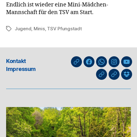
Endlich ist wieder eine Mini-Mädchen-
Mannschaft für den TSV am Start.
Jugend
,
Minis
,
TSV Pfungstadt
Schlagwörter
Kontakt
nuLiga
Facebook
WhatsApp-
Instagra
You
Impressum
Kanal
GIPHY
Threads
Info
für
Trai