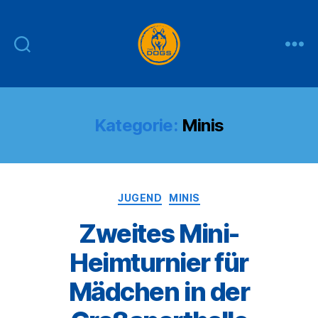
THE
DOGS
Kategorie:
Minis
Kategorien
JUGEND
MINIS
Zweites Mini-
Heimturnier für
Mädchen in der