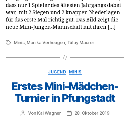
dass nur 1 Spieler des ältesten Jahrgangs dabei
war, mit 2 Siegen und 2 knappen Niederlagen
für das erste Mal richtig gut. Das Bild zeigt die
neue Mini-Jungen-Mannschaft mit ihren […]
Minis
,
Monika Verheugen
,
Tülay Maurer
Schlagwörter
Kategorien
JUGEND
MINIS
Erstes Mini-Mädchen-
Turnier in Pfungstadt
Von
Kai Wagner
28. Oktober 2019
Beitragsautor
Veröffentlichungsdatum