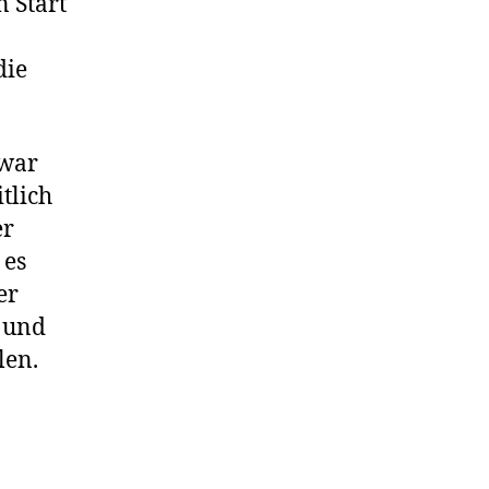
n Start
die
zwar
tlich
er
 es
er
, und
len.