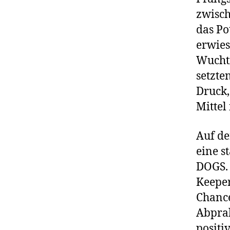
zwisch
das Po
erwies
Wucht
setzte
Druck,
Mittel
Auf de
eine s
DOGS. 
Keeper
Chance
Abpral
positi