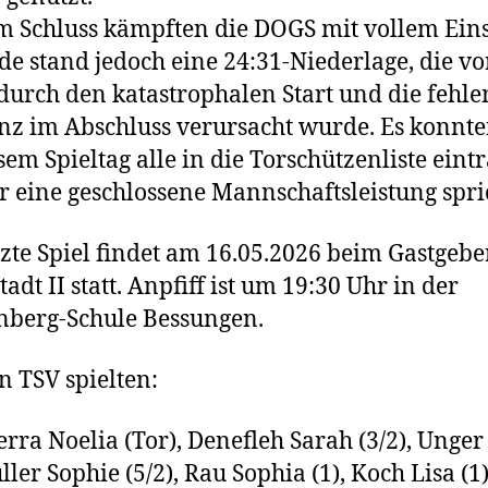
m Schluss kämpften die DOGS mit vollem Eins
e stand jedoch eine 24:31-Niederlage, die vo
durch den katastrophalen Start und die fehl
enz im Abschluss verursacht wurde. Es konnte
sem Spieltag alle in die Torschützenliste eint
r eine geschlossene Mannschaftsleistung spri
tzte Spiel findet am 16.05.2026 beim Gastgeb
adt II statt. Anpfiff ist um 19:30 Uhr in der
nberg-Schule Bessungen.
n TSV spielten:
erra Noelia (Tor), Denefleh Sarah (3/2), Unge
ller Sophie (5/2), Rau Sophia (1), Koch Lisa (1)