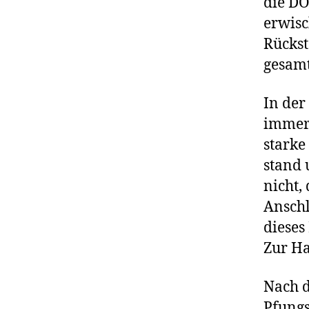
die DO
erwisc
Rückst
gesamt
In der
immer 
starke
stand 
nicht,
Anschl
dieses
Zur Ha
Nach d
Pfungs