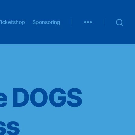
Ticketshop
Sponsoring
ie DOGS
ss