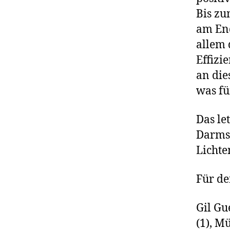
Bis zu
am End
allem 
Effizi
an die
was fü
Das le
Darmst
Lichte
Für de
Gil Gu
(1), Mü