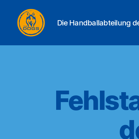
Die Handballabteilung 
THE
DOGS
Fehlst
d