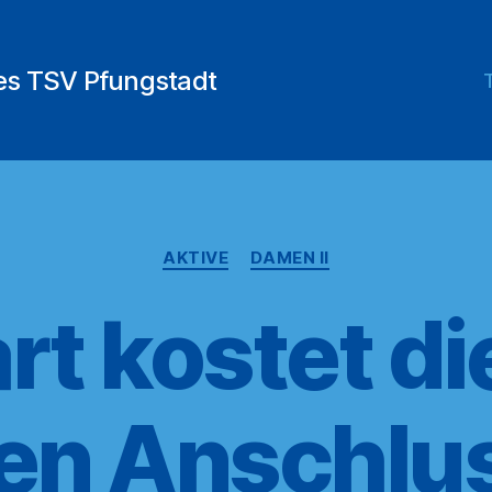
des TSV Pfungstadt
Kategorien
AKTIVE
DAMEN II
art kostet d
en Anschlu