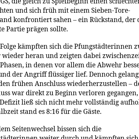
GS, die gleich zu Spielbeginn einen schlechte
hten und sich früh mit einem Sieben-Tore-
and konfrontiert sahen – ein Rückstand, der 
e Partie prägen sollte.
 Folge kämpften sich die Pfungstädterinnen 
wieder heran und zeigten dabei zwischenzei
 Phasen, in denen vor allem die Abwehr bess
und der Angriff flüssiger lief. Dennoch gelang
 den frühen Anschluss wiederherzustellen – d
uss war direkt zu Beginn verloren gegangen
 Defizit ließ sich nicht mehr vollständig aufho
lbzeit stand es 8:16 für die Gäste.
em Seitenwechsel bissen sich die
tädterinnen weiter durch und kämpften sich