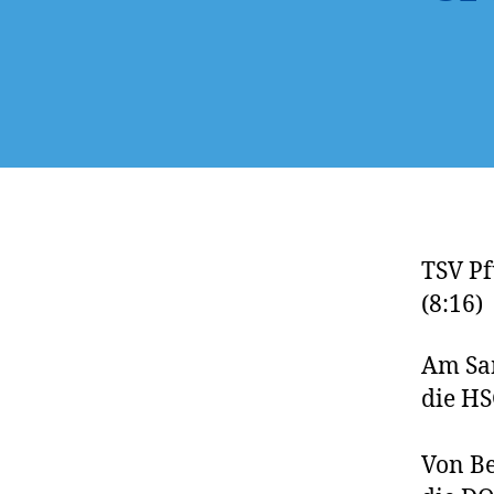
TSV Pf
(8:16) 
Am Sam
die HS
Von Be