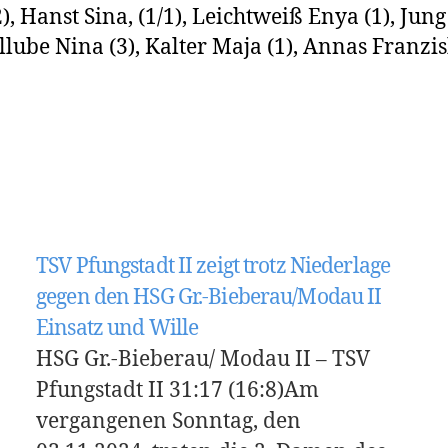
2), Hanst Sina, (1/1), Leichtweiß Enya (1), Jun
ollube Nina (3), Kalter Maja (1), Annas Franzis
TSV Pfungstadt II zeigt trotz Niederlage
gegen den HSG Gr.-Bieberau/Modau II
Einsatz und Wille
HSG Gr.-Bieberau/ Modau II – TSV
Pfungstadt II 31:17 (16:8)Am
vergangenen Sonntag, den