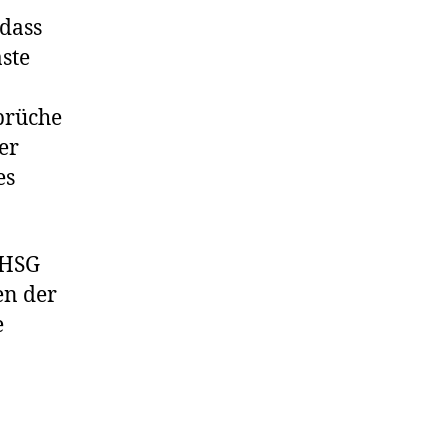
 dass
ste
brüche
er
es
 HSG
en der
e