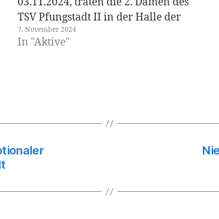
03.11.2024, traten die 2. Damen des
TSV Pfungstadt II in der Halle der
7. November 2024
HSG Gr.-Bieberau/ Modau II in Ober-
In "Aktive"
Ramstadt an. Die Partie begann mit
einem schnellen Tor der Gastgeber,
das die Richtung für das Spiel
angegeben hat.…
tionaler
Nie
t