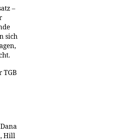
atz –
r
ende
n sich
ragen,
cht.
er TGB
r Dana
, Hill