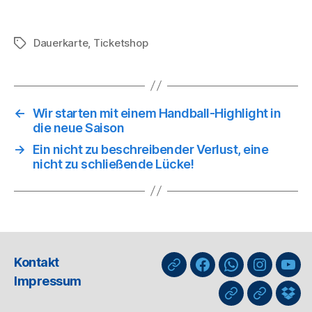
Dauerkarte
,
Ticketshop
Schlagwörter
←
Wir starten mit einem Handball-Highlight in
die neue Saison
→
Ein nicht zu beschreibender Verlust, eine
nicht zu schließende Lücke!
Kontakt
nuLiga
Facebook
WhatsApp-
Instagra
You
Impressum
Kanal
GIPHY
Threads
Info