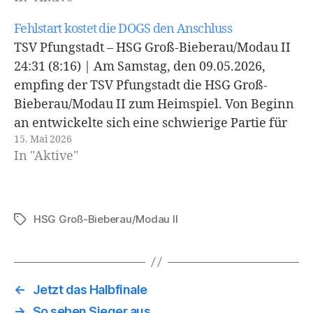
das die Richtung für das Spiel angegeben hat.…
Fehlstart kostet die DOGS den Anschluss
TSV Pfungstadt – HSG Groß-Bieberau/Modau II
24:31 (8:16) | Am Samstag, den 09.05.2026,
empfing der TSV Pfungstadt die HSG Groß-
Bieberau/Modau II zum Heimspiel. Von Beginn
an entwickelte sich eine schwierige Partie für
15. Mai 2026
die DOGS, die gleich zu Spielbeginn einen
In "Aktive"
schlechten Start erwischten und sich früh mit
einem Sieben-Tore-Rückstand konfrontiert
sahen…
HSG Groß-Bieberau/Modau II
Schlagwörter
←
Jetzt das Halbfinale
→
So sehen Sieger aus