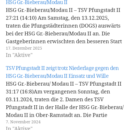
HSG Gr.-Bieberau/Modau II
HSG Gr.-Bieberau/Modau II – TSV Pfungstadt II
27:21 (14:10) Am Samstag, den 13.12.2025,
traten die Pfungstädterinnen (DOGS) auswärts
bei der HSG Gr.-Bieberau/Modau II an. Die
Gastgeberinnen erwischten den besseren Start
17. Dezember 2025
und gingen früh mit 3:1 in Führung. Die DOGS
In "Aktive"
ließen sich davon jedoch nicht beeindrucken
und fanden zunehmend besser ins…
TSV Pfungstadt II zeigt trotz Niederlage gegen den
HSG Gr.-Bieberau/Modau II Einsatz und Wille
HSG Gr.-Bieberau/ Modau II – TSV Pfungstadt II
31:17 (16:8)Am vergangenen Sonntag, den
03.11.2024, traten die 2. Damen des TSV
Pfungstadt II in der Halle der HSG Gr.-Bieberau/
Modau II in Ober-Ramstadt an. Die Partie
7. November 2024
begann mit einem schnellen Tor der Gastgeber,
In "Aktive"