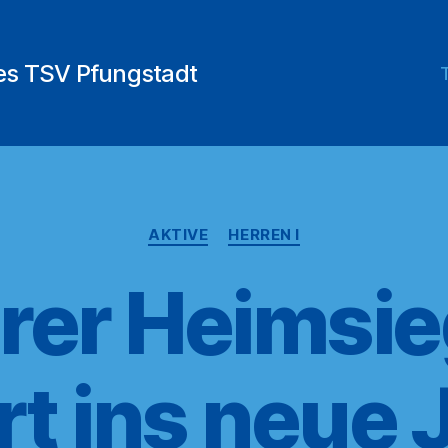
des TSV Pfungstadt
Kategorien
AKTIVE
HERREN I
rer Heimsi
rt ins neue 