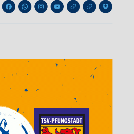
Liga
Facebook
WhatsApp-
Instagram
YouTube
GIPHY
Threads
Information
Kanal
für
Trainer