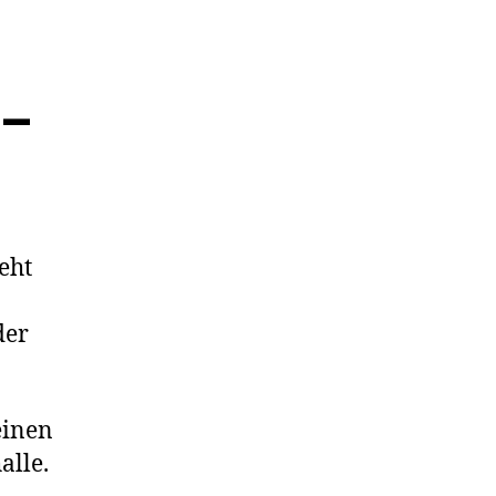
–
teht
der
einen
alle.