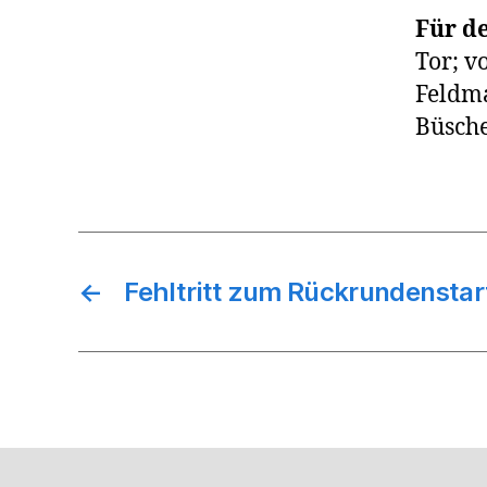
Für de
Tor; vo
Feldma
Büsche
←
Fehltritt zum Rückrundenstar