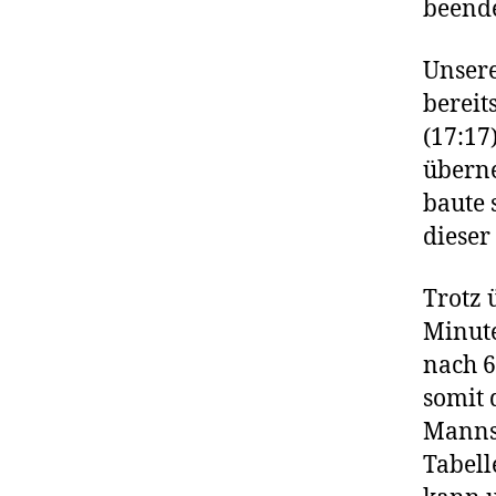
beend
Unsere
bereit
(17:17
überne
baute 
dieser
Trotz 
Minute
nach 6
somit 
Mannsc
Tabell