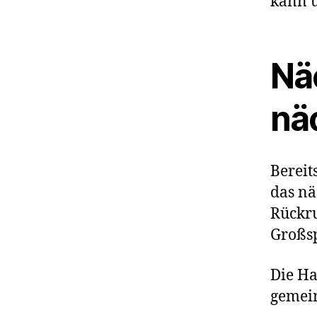
kann u
Nä
nä
Berei
das nä
Rückru
Großsp
Die Ha
gemein