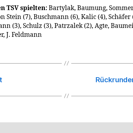
n TSV spielten:
Bartylak, Baumung, Somme
n Stein (7), Buschmann (6), Kalic (4), Schäfer (
nn (3), Schulz (3), Patrzalek (2), Agte, Baumei
r, J. Feldmann
t
Rückrunden