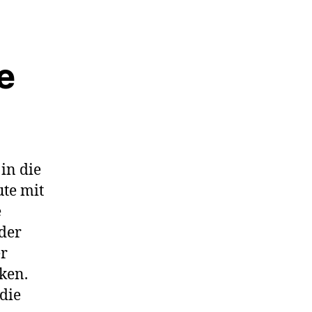
e
in die
ute mit
e
der
er
ken.
die