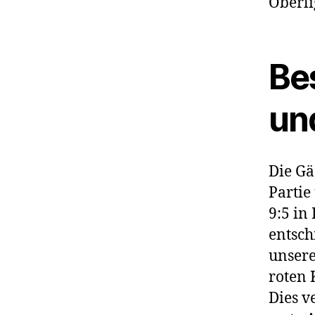
Oberli
Be
und
Die Gä
Partie
9:5 in
entsch
unsere
roten 
Dies v