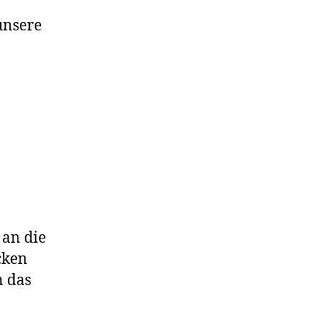
unsere
 an die
cken
n das