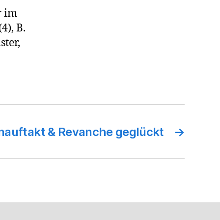
r im
4), B.
ster,
auftakt & Revanche geglückt
→