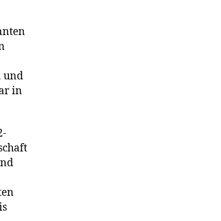
nnten
en
n und
ar in
2-
schaft
und
ten
is