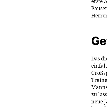
erste 
Pausen
Herren
Ge
Das di
einfah
Großsp
Traine
Mannsc
zu las
neue J