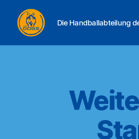
Die Handballabteilung 
THE
DOGS
Weite
Sta