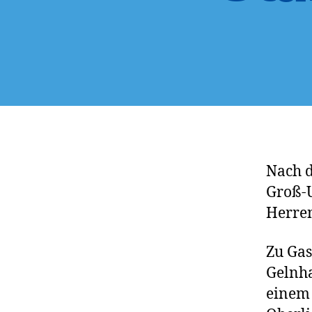
Nach d
Groß-U
Herren
Zu Gas
Gelnha
einem 