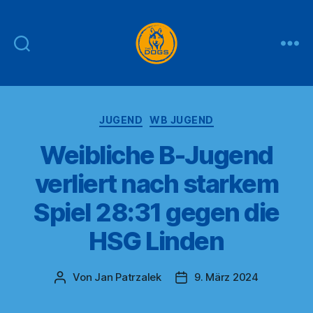
THE
DOGS
Kategorien
JUGEND
WB JUGEND
Weibliche B-Jugend
verliert nach starkem
Spiel 28:31 gegen die
HSG Linden
Von
Jan Patrzalek
9. März 2024
Beitragsautor
Veröffentlichungsdatum