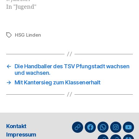
In "Jugend"
HSG Linden
Schlagwörter
←
Die Handballer des TSV Pfungstadt wachsen
und wachsen.
→
Mit Kantersieg zum Klassenerhalt
Kontakt
nuLiga
Facebook
WhatsApp-
Instagra
You
Impressum