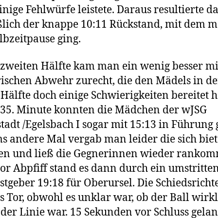
inige Fehlwürfe leistete. Daraus resultierte d
ßlich der knappe 10:11 Rückstand, mit dem m
lbzeitpause ging.
 zweiten Hälfte kam man ein wenig besser mi
ischen Abwehr zurecht, die den Mädels in de
 Hälfte doch einige Schwierigkeiten bereitet h
 35. Minute konnten die Mädchen der wJSG
tadt /Egelsbach I sogar mit 15:13 in Führung 
s andere Mal vergab man leider die sich bie
en und ließ die Gegnerinnen wieder ranko
or Abpfiff stand es dann durch ein umstritte
stgeber 19:18 für Oberursel. Die Schiedsricht
s Tor, obwohl es unklar war, ob der Ball wirk
 der Linie war. 15 Sekunden vor Schluss gelan