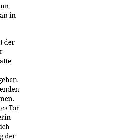
ann
an in
t der
r
atte.
gehen.
tenden
mmen.
nes Tor
erin
lich
g der