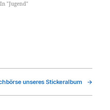
In "Jugend"
Spielerinnen zurückgreifen, so dass
auch die Ersatzbank voll besetzt war.
Bereits in den ersten Minuten war
klar, dass die…
chbörse unseres Stickeralbum
→