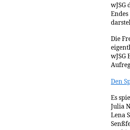
wJSG d
Endes
darstel
Die Fr
eigent
wJSG E
Aufreg
Den Sp
Es spi
Julia 
Lena S
Senßfe