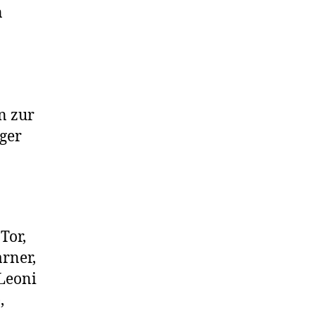
n
n zur
iger
Tor,
rner,
 Leoni
,