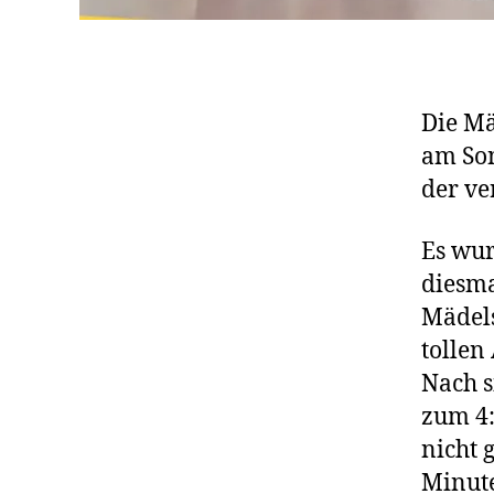
Die Mä
am Son
der ve
Es wur
diesma
Mädels
tollen
Nach s
zum 4:
nicht 
Minute