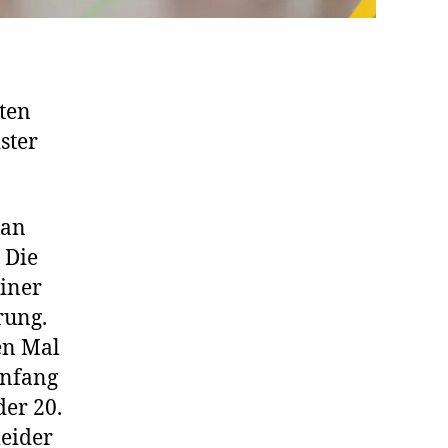
ten
ster
man
 Die
einer
rung.
en Mal
Anfang
der 20.
leider