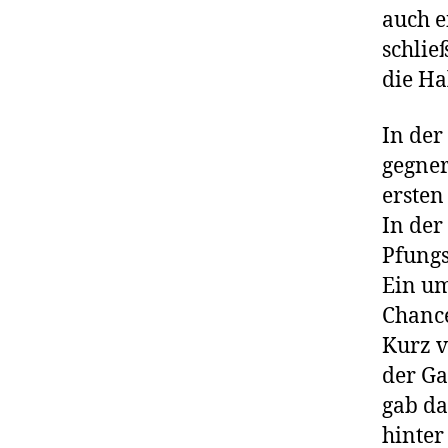
auch e
schlie
die Ha
In der
gegner
ersten
In der
Pfungs
Ein um
Chanc
Kurz v
der Ga
gab da
hinter