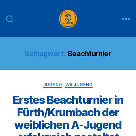
THE
DOGS
Schlagwort:
Beachturnier
Kategorien
JUGEND
WA JUGEND
Erstes Beachturnier in
Fürth/Krumbach der
weiblichen A-Jugend