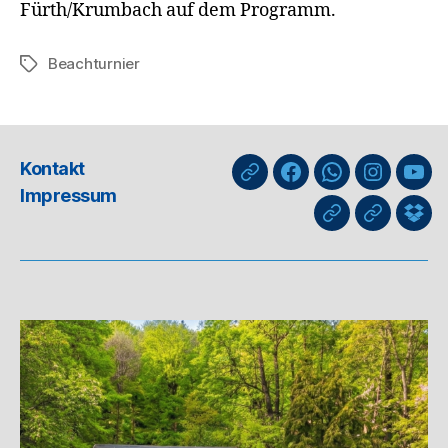
Fürth/Krumbach auf dem Programm.
Beachturnier
Schlagwörter
Kontakt
nuLiga
Facebook
WhatsApp-
Instagra
You
Impressum
Kanal
GIPHY
Threads
Info
für
Trai