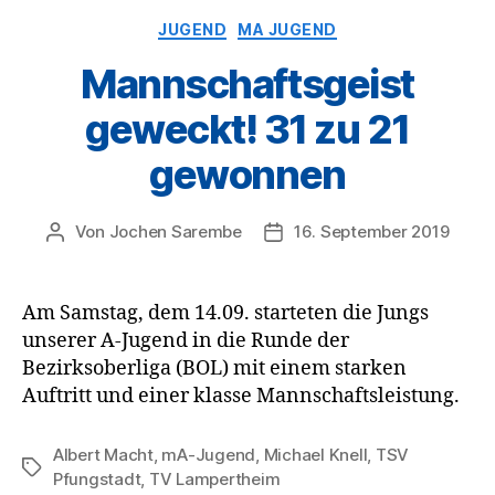
Kategorien
JUGEND
MA JUGEND
Mannschaftsgeist
geweckt! 31 zu 21
gewonnen
Von
Jochen Sarembe
16. September 2019
Beitragsautor
Veröffentlichungsdatum
Am Samstag, dem 14.09. starteten die Jungs
unserer A-Jugend in die Runde der
Bezirksoberliga (BOL) mit einem starken
Auftritt und einer klasse Mannschaftsleistung.
Albert Macht
,
mA-Jugend
,
Michael Knell
,
TSV
Schlagwörter
Pfungstadt
,
TV Lampertheim