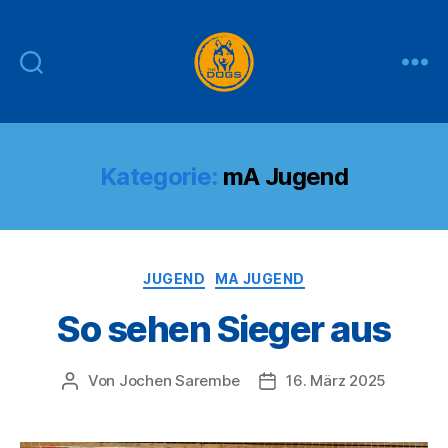
THE
DOGS
Kategorie:
mA Jugend
Kategorien
JUGEND
MA JUGEND
So sehen Sieger aus
Von
Jochen Sarembe
16. März 2025
Beitragsautor
Veröffentlichungsdatum