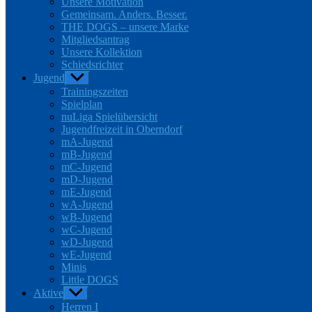
Unsere Motivation
Gemeinsam. Anders. Besser.
THE DOGS – unsere Marke
Mitgliedsantrag
Unsere Kollektion
Schiedsrichter
Jugend
Untermenü
anzeigen
Trainingszeiten
Spielplan
nuLiga Spielübersicht
Jugendfreizeit in Oberndorf
mA-Jugend
mB-Jugend
mC-Jugend
mD-Jugend
mE-Jugend
wA-Jugend
wB-Jugend
wC-Jugend
wD-Jugend
wE-Jugend
Minis
Little DOGS
Aktive
Untermenü
anzeigen
Herren I