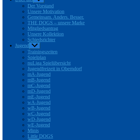
anzeigen
Der Vorstand
Unsere Motivation
Gemeinsam. Anders. Besser.
THE DOGS – unsere Marke
Mitgliedsantrag
Unsere Kollektion
Schiedsrichter
Jugend
Untermenü
anzeigen
Trainingszeiten
Spielplan
nuLiga Spielübersicht
Jugendfreizeit in Oberndorf
mA-Jugend
mB-Jugend
mC-Jugend
mD-Jugend
mE-Jugend
wA-Jugend
wB-Jugend
wC-Jugend
wD-Jugend
wE-Jugend
Minis
Little DOGS