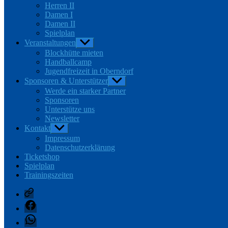
Herren II
Damen I
Damen II
Spielplan
Veranstaltungen
Untermenü
anzeigen
Blockhütte mieten
Handballcamp
Jugendfreizeit in Oberndorf
Sponsoren & Unterstützer
Untermenü
anzeigen
Werde ein starker Partner
Sponsoren
Unterstütze uns
Newsletter
Kontakt
Untermenü
anzeigen
Impressum
Datenschutzerklärung
Ticketshop
Spielplan
Trainingszeiten
nuLiga
Facebook
WhatsApp-
Kanal