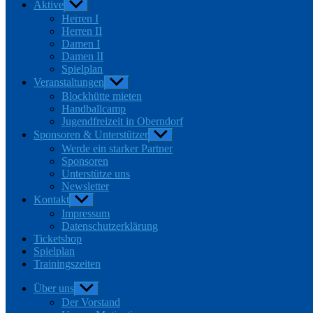
Aktive
Untermenü
anzeigen
Herren I
Herren II
Damen I
Damen II
Spielplan
Veranstaltungen
Untermenü
anzeigen
Blockhütte mieten
Handballcamp
Jugendfreizeit in Oberndorf
Sponsoren & Unterstützer
Untermenü
anzeigen
Werde ein starker Partner
Sponsoren
Unterstütze uns
Newsletter
Kontakt
Untermenü
anzeigen
Impressum
Datenschutzerklärung
Ticketshop
Spielplan
Trainingszeiten
Über uns
Untermenü
anzeigen
Der Vorstand