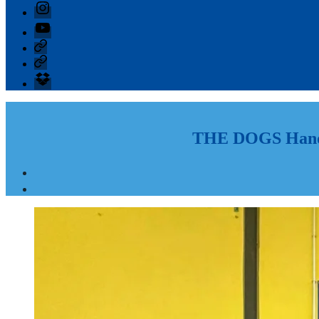
Instagram
YouTube
GIPHY
Threads
Informationen
für
Trainer
THE DOGS Handba